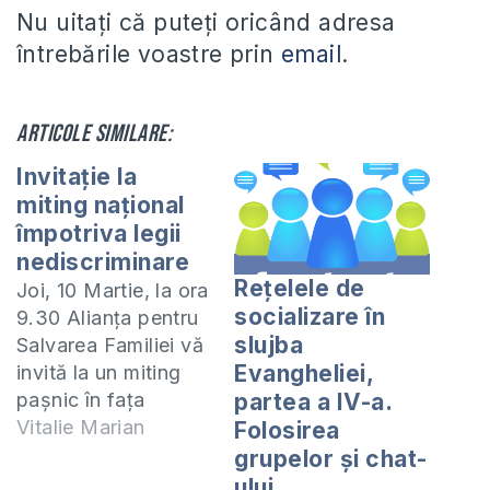
Nu uitaţi că puteţi oricând adresa
întrebările voastre prin
email
.
Articole similare:
Invitaţie la
miting naţional
împotriva legii
nediscriminare
Rețelele de
Joi, 10 Martie, la ora
socializare în
9.30 Alianţa pentru
slujba
Salvarea Familiei vă
Evangheliei,
invită la un miting
paşnic în faţa
partea a IV-a.
Palatului Republicii
Vitalie Marian
Folosirea
(str. Maria Cebotari
grupelor și chat-
16, intersecţia
ului