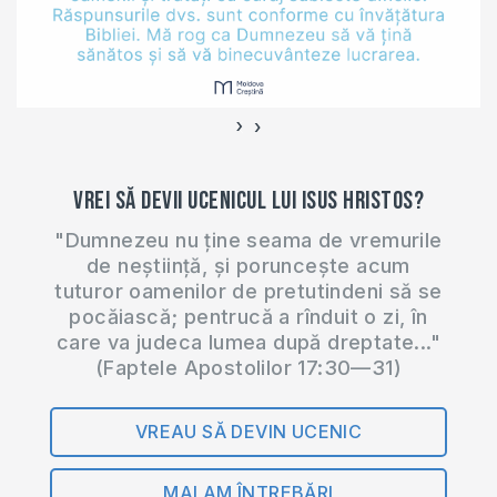
›
‹
Vrei să devii ucenicul lui Isus Hristos?
"Dumnezeu nu ține seama de vremurile
de neștiință, și poruncește acum
tuturor oamenilor de pretutindeni să se
pocăiască; pentrucă a rînduit o zi, în
care va judeca lumea după dreptate..."
(Faptele Apostolilor 17:30—31)
VREAU SĂ DEVIN UCENIC
MAI AM ÎNTREBĂRI