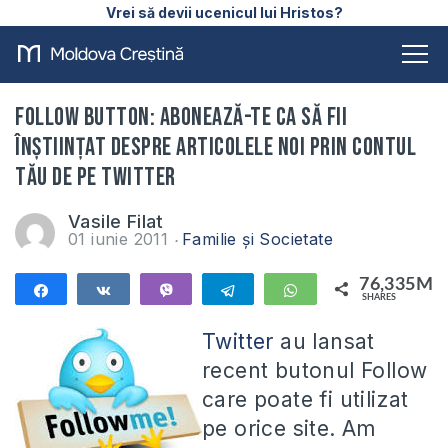
Vrei să devii ucenicul lui Hristos?
FOLLOW BUTTON: Abonează-te ca să fii
înştiinţat despre articolele noi prin contul
tău de pe Twitter
Vasile Filat
01 iunie 2011
Familie și Societate
76,335M
Share
Share
Vibe
Telegram
WhatsApp
SHARES
76,335M
Twitter
au lansat
recent butonul Follow
care poate fi utilizat
pe orice site. Am