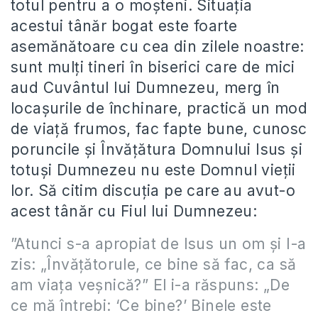
totul pentru a o moșteni. Situația
acestui tânăr bogat este foarte
asemănătoare cu cea din zilele noastre:
sunt mulți tineri în biserici care de mici
aud Cuvântul lui Dumnezeu, merg în
locașurile de închinare, practică un mod
de viață frumos, fac fapte bune, cunosc
poruncile și Învățătura Domnului Isus și
totuși Dumnezeu nu este Domnul vieții
lor. Să citim discuția pe care au avut-o
acest tânăr cu Fiul lui Dumnezeu:
”Atunci s-a apropiat de Isus un om şi I-a
zis: „Învăţătorule, ce bine să fac, ca să
am viaţa veşnică?” El i-a răspuns: „De
ce mă întrebi: ‘Ce bine?’ Binele este