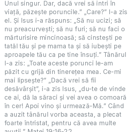
Unul singur. Dar, dacă vrei să intri în
viaţă, păzeşte poruncile.” „Care?” I-a zis
el. Şi Isus i-a răspuns: „Să nu ucizi; să
nu preacurveşti; să nu furi; să nu faci o
mărturisire mincinoasă; să cinsteşti pe
tatăl tău şi pe mama ta şi să iubeşti pe
aproapele tău ca pe tine însuţi.” Tânărul
I-a zis: „Toate aceste porunci le-am
păzit cu grijă din tinereţea mea. Ce-mi
mai lipseşte?” „Dacă vrei să fii
desăvârşit”, i-a zis Isus, „du-te de vinde
ce ai, dă la săraci şi vei avea o comoară
în cer! Apoi vino şi urmează-Mă.” Când
a auzit tânărul vorba aceasta, a plecat
foarte întristat, pentru că avea multe
avuţii.” Matei 19:16-22