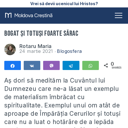
Vrei să devii ucenicul lui Hristos?
Bogat și totuși foarte sărac
Rotaru Maria
24 martie 2021
Blogosfera
0
Share
Share
Vibe
Telegram
WhatsApp
SHARES
Aș dori să medităm la Cuvântul lui
Dumnezeu care ne-a lăsat un exemplu
de materialism îmbrăcat cu
spiritualitate. Exemplul unui om atât de
aproape de Împărăția Cerurilor și totuși
care nu a luat o hotărâre de a lepăda