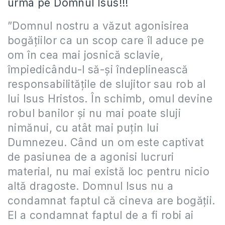
urma pe Domnul Isus!!!
”Domnul nostru a văzut agonisirea
bogățiilor ca un scop care îl aduce pe
om în cea mai josnică sclavie,
împiedicându-l să-și îndeplinească
responsabilitățile de slujitor sau rob al
lui Isus Hristos. În schimb, omul devine
robul banilor și nu mai poate sluji
nimănui, cu atât mai puțin lui
Dumnezeu. Când un om este captivat
de pasiunea de a agonisi lucruri
material, nu mai există loc pentru nicio
altă dragoste. Domnul Isus nu a
condamnat faptul că cineva are bogății.
El a condamnat faptul de a fi robi ai