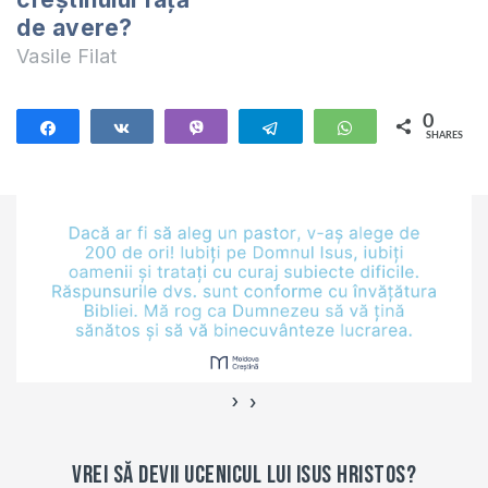
mai amintește de
de avere?
sărăcia în care a
fost născut din
Vasile Filat
fecioara Maria?
Câtă simplitate în
0
Share
Share
Vibe
Telegram
WhatsApp
adăpostul…
SHARES
›
‹
Vrei să devii ucenicul lui Isus Hristos?