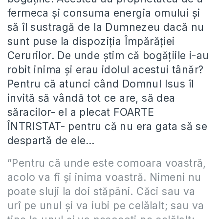
fermeca și consuma energia omului și
să îl sustragă de la Dumnezeu dacă nu
sunt puse la dispoziția Împărăției
Cerurilor. De unde știm că bogățiile i-au
robit inima și erau idolul acestui tânăr?
Pentru că atunci când Domnul Isus îl
invită să vândă tot ce are, să dea
săracilor- el a plecat FOARTE
ÎNTRISTAT- pentru că nu era gata să se
despartă de ele…
”Pentru că unde este comoara voastră,
acolo va fi şi inima voastră. Nimeni nu
poate sluji la doi stăpâni. Căci sau va
urî pe unul şi va iubi pe celălalt; sau va