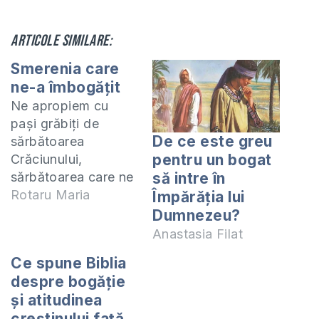
Articole similare:
Smerenia care
ne-a îmbogățit
Ne apropiem cu
pași grăbiți de
De ce este greu
sărbătoarea
pentru un bogat
Crăciunului,
sărbătoarea care ne
să intre în
amintește de
Rotaru Maria
Împărăția lui
umilința și smerenia
Dumnezeu?
cu care s-a îmbrăcat
Anastasia Filat
Domnul Isus când a
Ce spune Biblia
fost întrupat și
despre bogăţie
culcat în ieslea din
şi atitudinea
Betleem. Cine își
creştinului faţă