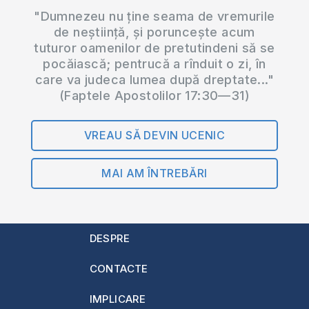
"Dumnezeu nu ține seama de vremurile
de neștiință, și poruncește acum
tuturor oamenilor de pretutindeni să se
pocăiască; pentrucă a rînduit o zi, în
care va judeca lumea după dreptate..."
(Faptele Apostolilor 17:30—31)
VREAU SĂ DEVIN UCENIC
MAI AM ÎNTREBĂRI
DESPRE
CONTACTE
IMPLICARE