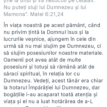
ţine la unul şi va nesocoti pe celălalt:
Nu puteţi sluji lui Dumnezeu şi lui
Mamona”. Matei 6:21,24
În viața noastră pe acest pământ, când
nu privim țintă la Domnul Isus și la
lucrurile veșnice, ajungem în cele din
urmă să nu mai slujim pe Dumnezeu, ci
să slujim posesiunilor noastre materiale.
Oamenii pot avea atât de multe
posesiuni și totuși să rămână atât de
săraci spiritual, în relația lor cu
Dumnezeu. Vedeți, acest tânăr era chiar
la hotarul Împărăției lui Dumnezeu, dar
bogățiile i-au acaparat toată atenția și
viața și el nu a luat hotărârea de a-L