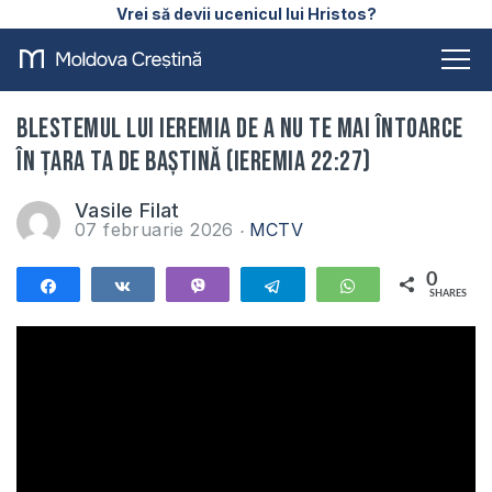
Vrei să devii ucenicul lui Hristos?
Blestemul lui Ieremia de a nu te mai întoarce
în țara ta de baștină (Ieremia 22:27)
Vasile Filat
07 februarie 2026
MCTV
0
Share
Share
Vibe
Telegram
WhatsApp
SHARES