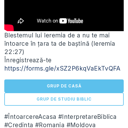
Blestemul lui Ieremia de a nu te mai
întoarce în țara ta de baștină (Ieremia
22:27)
Înregistrează-te
https://forms.gle/xSZ2P6kqVaEkTvQFA
GRUP DE CASĂ
GRUP DE STUDIU BIBLIC
#ÎntoarcereAcasa
#InterpretareBiblica
#Credinta #Romania #Moldova