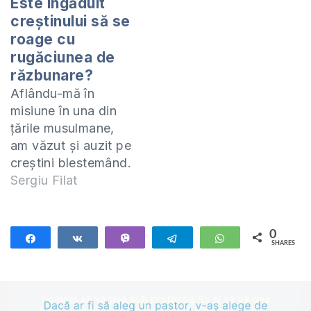
Este îngăduit
creștinului să se
roage cu
rugăciunea de
răzbunare?
Aflându-mă în
misiune în una din
țările musulmane,
am văzut și auzit pe
creștini blestemând.
Mare mi-a fost
Sergiu Filat
mirarea, căci
creștinii sunt
chemați să
0
Share
Share
Vibe
Telegram
WhatsApp
SHARES
binecuvânteze chiar
și pe dușmanii lor.
Am constatat că
atât în țara noastră