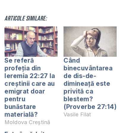
Articole similare:
Se referă
Când
profeția din
binecuvântarea
Ieremia 22:27 la
de dis-de-
creștinii care au
dimineață este
emigrat doar
privită ca
pentru
blestem?
bunăstare
(Proverbe 27:14)
materială?
Vasile Filat
Moldova Creștină