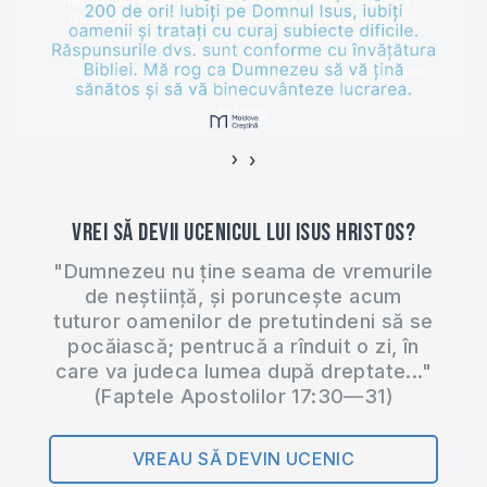
cât și în alte țări,
creștinii practică o
formă de blestem
manifestată în…
›
‹
Vrei să devii ucenicul lui Isus Hristos?
"Dumnezeu nu ține seama de vremurile
de neștiință, și poruncește acum
tuturor oamenilor de pretutindeni să se
pocăiască; pentrucă a rînduit o zi, în
care va judeca lumea după dreptate..."
(Faptele Apostolilor 17:30—31)
VREAU SĂ DEVIN UCENIC