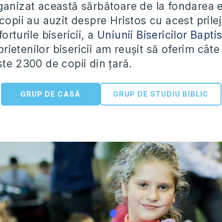
ganizat această sărbătoare de la fondarea e
copii au auzit despre Hristos cu acest prile
orturile bisericii, a
Uniunii Bisericilor Bapti
prietenilor bisericii am reușit să oferim câ
ste 2300 de copii din țară.
GRUP DE CASĂ
GRUP DE STUDIU BIBLIC