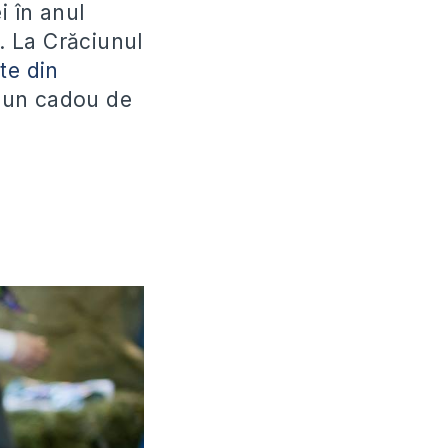
i în anul
j. La Crăciunul
ste din
te un cadou de