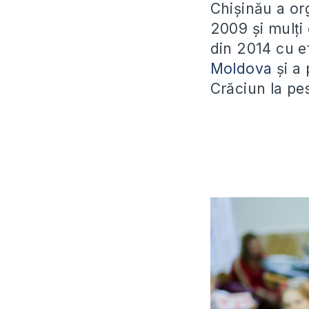
Chișinău a or
2009 și mulți 
din 2014 cu ef
Moldova
și a 
Crăciun la pe