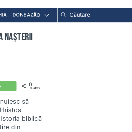
HIA
DONEAZĂ
RO
a Nașterii
0
WhatsApp
SHARES
șnuiesc să
 Hristos
istoria biblică
tire din