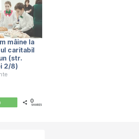
ăm mâine la
l caritabil
n (str.
i 2/8)
nte
0
WhatsApp
SHARES