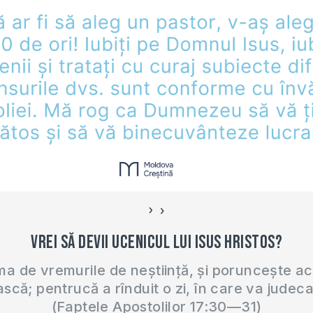
›
‹
Vrei să devii ucenicul lui Isus Hristos?
 de vremurile de neștiință, și poruncește a
ască; pentrucă a rînduit o zi, în care va judec
(Faptele Apostolilor 17:30—31)