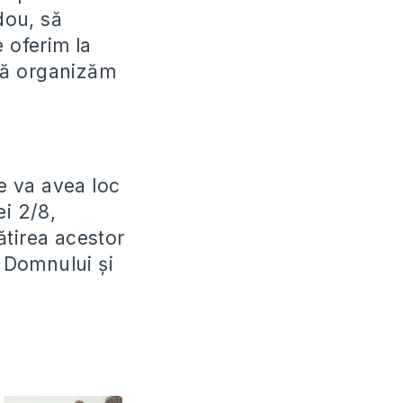
dou, să
 oferim la
 să organizăm
re va avea loc
ei 2/8,
ătirea acestor
 Domnului și