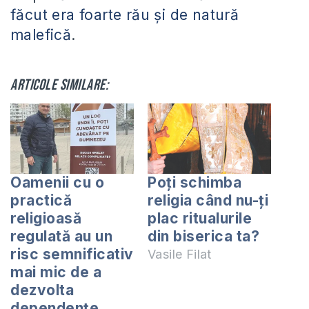
făcut era foarte rău şi de natură
malefică
.
Articole similare:
Oamenii cu o
Poți schimba
practică
religia când nu-ți
religioasă
plac ritualurile
regulată au un
din biserica ta?
risc semnificativ
Vasile Filat
mai mic de a
dezvolta
dependențe