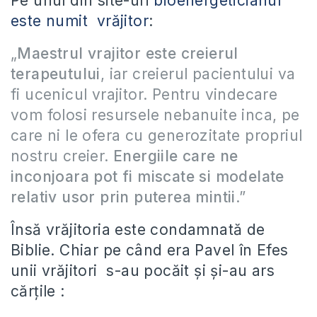
Pe unul din site-uri
bioenergeticianul
este numit vrăjitor
:
„
Maestrul vrajitor este creierul
terapeutului
, iar creierul pacientului va
fi ucenicul vrajitor. Pentru vindecare
vom folosi resursele nebanuite inca, pe
care ni le ofera cu generozitate propriul
nostru creier.
Energiile care ne
inconjoara pot fi miscate si modelate
relativ usor prin puterea mintii
.”
Însă vrăjitoria este condamnată de
Biblie. Chiar pe când era Pavel în Efes
unii vrăjitori s-au pocăit şi şi-au ars
cărţile :