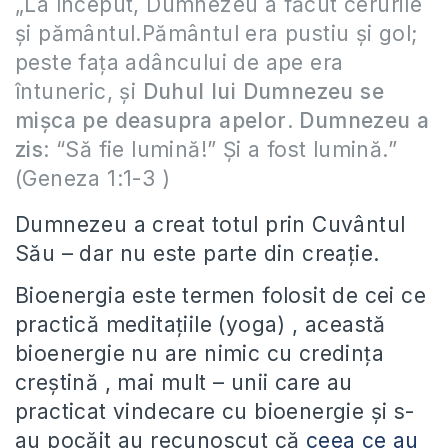
„La început, Dumnezeu a făcut cerurile
şi pământul.Pământul era pustiu şi gol;
peste faţa adâncului de ape era
întuneric, şi
Duhul lui Dumnezeu se
mişca pe deasupra apelor
.
Dumnezeu a
zis
: “Să fie lumină!” Şi a fost lumină.”
(Geneza 1:1-3 )
Dumnezeu a creat totul prin Cuvântul
Său – dar nu este parte din creaţie.
Bioenergia este termen folosit de cei ce
practică meditaţiile (yoga) , această
bioenergie nu are nimic cu credinţa
creştină , mai mult – unii care au
practicat vindecare cu bioenergie şi s-
au pocăit au recunoscut că
ceea ce au