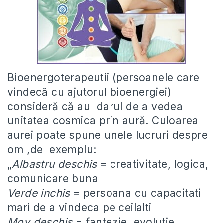
Bioenergoterapeutii (persoanele care
vindecă cu ajutorul bioenergiei)
consideră că au darul de a vedea
unitatea cosmica prin aură. Culoarea
aurei poate spune unele lucruri despre
om ,de exemplu:
„
Albastru deschis
= creativitate, logica,
comunicare buna
Verde inchis
= persoana cu capacitati
mari de a vindeca pe ceilalti
Mov deschis
= fantezie, evolutie