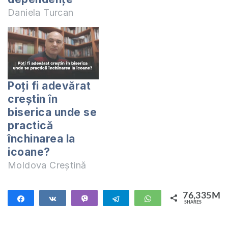
Daniela Turcan
Poți fi adevărat
creștin în
biserica unde se
practică
închinarea la
icoane?
Moldova Creștină
76,335M
Share
Share
Vibe
Telegram
WhatsApp
SHARES
76,335M