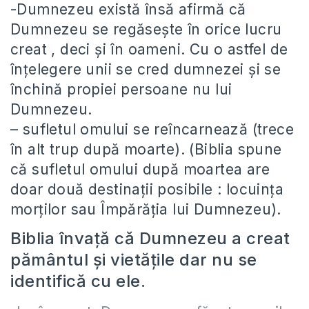
-Dumnezeu există însă afirmă că
Dumnezeu se regăseşte în orice lucru
creat , deci şi în oameni. Cu o astfel de
înţelegere unii se cred dumnezei şi se
închină propiei persoane nu lui
Dumnezeu.
– sufletul omului se reîncarnează (trece
în alt trup după moarte). (Biblia spune
că sufletul omului după moartea are
doar două destinaţii posibile : locuinţa
morţilor sau Împărăţia lui Dumnezeu).
Biblia învaţă că Dumnezeu a creat
pământul şi vietăţile dar nu se
identifică cu ele.