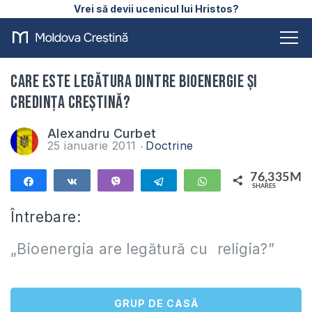
Vrei să devii ucenicul lui Hristos?
Care este legătura dintre bioenergie şi
credinţa creştină?
Alexandru Curbet
25 ianuarie 2011
Doctrine
76,335M
Share
Share
Vibe
Telegram
WhatsApp
SHARES
76,335M
Întrebare:
„
Bioenergia are legătură cu religia?
”
GRUP DE CASĂ