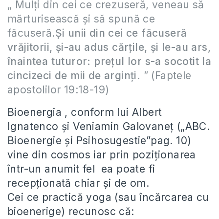
„ Mulţi din cei ce crezuseră, veneau să
mărturisească şi să spună ce
făcuseră.
Şi unii din cei ce făcuseră
vrăjitorii, şi-au adus cărţile, şi le-au ars,
înaintea tuturor: preţul lor s-a socotit la
cincizeci de mii de arginţi.
” (Faptele
apostolilor 19:18-19)
Bioenergia , conform lui Albert
Ignatenco şi Veniamin Galovaneţ („ABC.
Bioenergie şi Psihosugestie”pag. 10)
vine din cosmos iar prin poziţionarea
într-un anumit fel ea poate fi
recepţionată chiar şi de om.
Cei ce practică yoga (sau încărcarea cu
bioenerige) recunosc că: