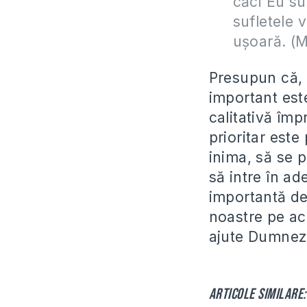
căci Eu su
sufletele 
uşoară. (M
Presupun că, d
important est
calitativă împ
prioritar est
inima, să se 
să intre în a
importantă de
noastre pe ac
ajute Dumnez
Articole similare: