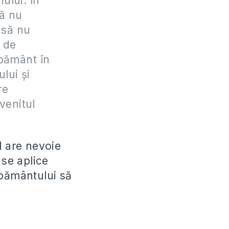
ului: în
Să nu
 să nu
n de
 pământ în
ului şi
re
 venitul
l are nevoie
 se aplice
 pământului să