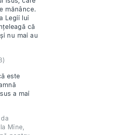
ui Isus, care
 le mănânce.
 Legii lui
înţeleagă că
 şi nu mai au
8)
că este
eamnă
Isus a mai
i da
 la Mine,