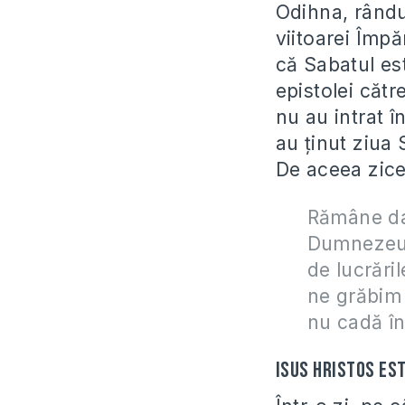
Odihna, rându
viitoarei Împ
că Sabatul est
epistolei cătr
nu au intrat 
au ţinut ziua 
De aceea zice
Rămâne da
Dumnezeu. 
de lucrări
ne grăbim 
nu cadă în
Isus Hristos es