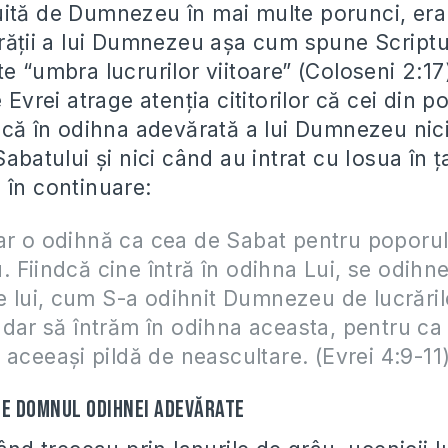
ită de Dumnezeu în mai multe porunci, era
ărăţii a lui Dumnezeu aşa cum spune Script
e “umbra lucrurilor viitoare” (Coloseni 2:17
e Evrei atrage atenţia cititorilor că cei din p
încă în odihna adevărată a lui Dumnezeu nic
Sabatului şi nici când au intrat cu Iosua în 
 în continuare:
r o odihnă ca cea de Sabat pentru poporul 
Fiindcă cine întră în odihna Lui, se odihneş
le lui, cum S-a odihnit Dumnezeu de lucrăril
dar să întrăm în odihna aceasta, pentru ca
 aceeaşi pildă de neascultare. (Evrei 4:9-11
te Domnul odihnei adevărate