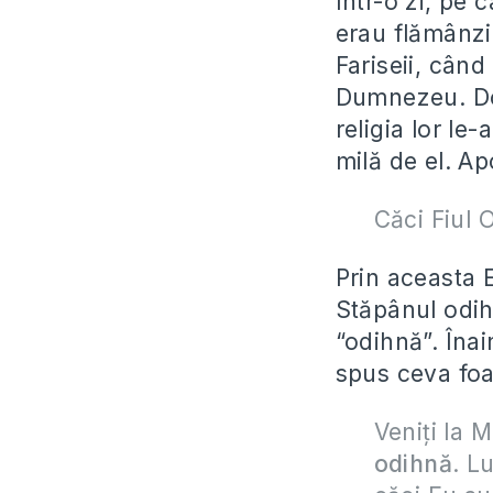
Într-o zi, pe 
erau flămânzi
Fariseii, când
Dumnezeu. Dom
religia lor le
milă de el. A
Căci Fiul 
Prin aceasta E
Stăpânul odih
“odihnă”. Înai
spus ceva foa
Veniţi la M
odihnă
. L