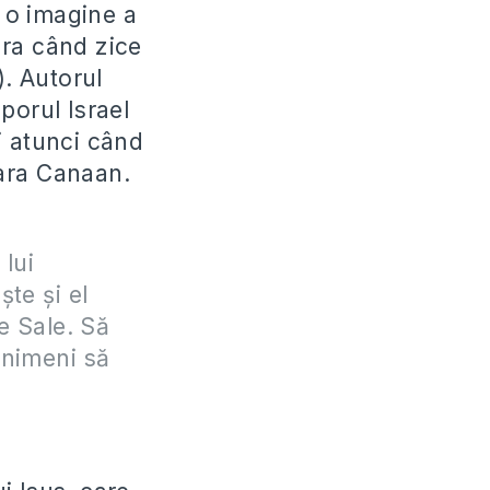
 o imagine a
ura când zice
). Autorul
oporul Israel
i atunci când
ţara Canaan.
lui
te şi el
e Sale. Să
 nimeni să
)