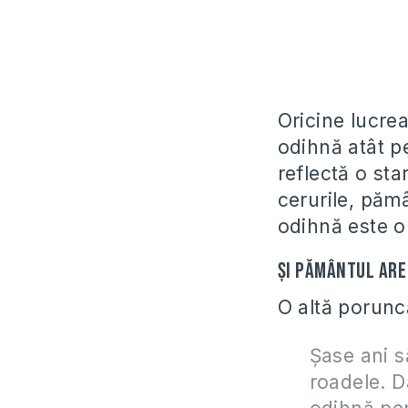
Oricine lucre
odihnă atât p
reflectă o st
cerurile, pămâ
odihnă este o
Şi pământul are
O altă porunc
Şase ani să
roadele. D