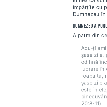
lumea că sunt 
împărţite cu p
Dumnezeu în B
Dumnezeu a poru
A patra din c
Adu-ţi ami
şase zile, 
odihnă înc
lucrare în e
roaba ta, n
şase zile 
este în ele
binecuvânt
20:8-11)