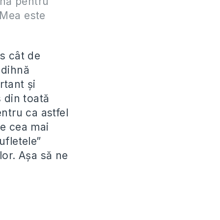
hnă pentru
 Mea este
es cât de
odihnă
rtant şi
 din toată
ntru ca astfel
te cea mai
ufletele”
lor. Aşa să ne