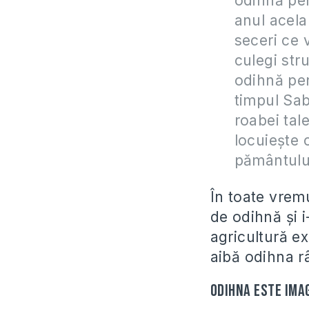
odihnă pen
anul acela 
seceri ce 
culegi stru
odihnă pen
timpul Saba
roabei tale
locuieşte c
pământului
În toate vrem
de odihnă şi i
agricultură e
aibă odihna 
Odihna este ima