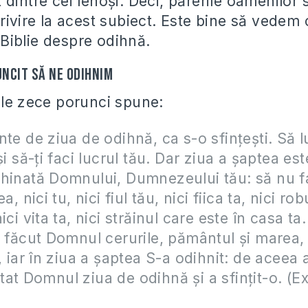
dintre cei lenoşi. Deci, părerile oamenilor 
rivire la acest subiect. Este bine să vedem 
iblie despre odihnă.
ncit să ne odihnim
ele zece porunci spune:
nte de ziua de odihnă, ca s-o sfinţeşti. Să l
şi să-ţi faci lucrul tău. Dar ziua a şaptea es
hinată Domnului, Dumnezeului tău: să nu fa
a, nici tu, nici fiul tău, nici fiica ta, nici rob
ici vita ta, nici străinul care este în casa ta.
a făcut Domnul cerurile, pământul şi marea, 
, iar în ziua a şaptea S-a odihnit: de aceea 
at Domnul ziua de odihnă şi a sfinţit-o. (E