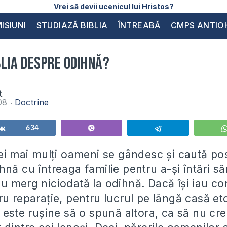
Vrei să devii ucenicul lui Hristos?
ISIUNI
STUDIAZĂ BIBLIA
ÎNTREABĂ
CMPS ANTIO
blia despre odihnă?
t
008
Doctrine
Share
634
Vibe
Telegram
ei mai mulţi oameni se gândesc şi caută pos
nă cu întreaga familie pentru a-şi întări să
ii nu merg niciodată la odihnă. Dacă îşi iau co
u reparaţie, pentru lucrul pe lângă casă etc
e este ruşine să o spună altora, ca să nu c