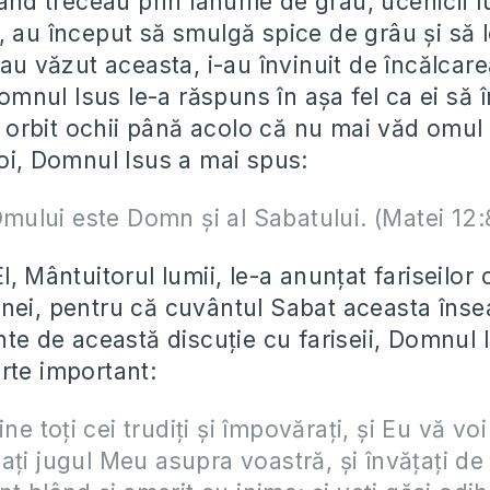
când treceau prin lanurile de grâu, ucenicii l
, au început să smulgă spice de grâu şi să
 au văzut aceasta, i-au învinuit de încălcarea
nul Isus le-a răspuns în aşa fel ca ei să 
-a orbit ochii până acolo că nu mai văd omul
poi, Domnul Isus a mai spus:
Omului este Domn şi al Sabatului. (Matei 12:
l, Mântuitorul lumii, le-a anunţat fariseilor 
nei, pentru că cuvântul Sabat aceasta îns
nte de această discuţie cu fariseii, Domnul 
rte important:
ine toţi cei trudiţi şi împovăraţi, şi Eu vă vo
uaţi jugul Meu asupra voastră, şi învăţaţi de