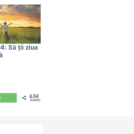
: Să ţii ziua
ă
634
WhatsApp
SHARES