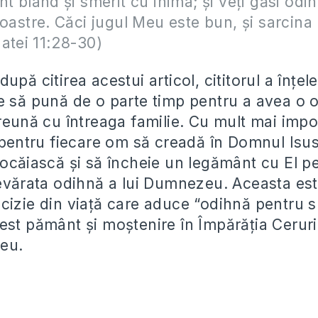
nt blând şi smerit cu inima; şi veţi găsi odi
voastre. Căci jugul Meu este bun, şi sarcina
atei 11:28-30)
upă citirea acestui articol, cititorul a înțel
e să pună de o parte timp pentru a avea o 
reună cu întreaga familie. Cu mult mai impo
e pentru fiecare om să creadă în Domnul Isus
pocăiască şi să încheie un legământ cu El pe
devărata odihnă a lui Dumnezeu. Aceasta es
cizie din viaţă care aduce “odihnă pentru s
est pământ şi moştenire în Împărăţia Ceruri
eu.