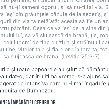
tru pământ, un Sabat ţinut în cinstea Domn
să nu-ţi semeni ogorul, şi să nu-ţi tai via. 
va ieşi din grăunţele căzute de la seceriş, şi
gurii din via ta netăiată: acesta să fie un a
tru pământ. Ceea ce va ieşi de la sine din
tului lui, să vă slujească de hrană, ţie, rob
, celui tocmi de tine cu ziua şi străinului ca
u tine, vitelor tale şi fiarelor din ţara ta; tot
 să slujească de hrană. (Levitic 25:3-7)
urile şi toate popoarele au ştiut că pământu
-au dat-o, dar în ultima vreme, s-a ajuns să
xagerat de intensivă care nu-i mai îngăduie
rânduită de Dumnezeu.
ginea Împărăţiei Cerurilor