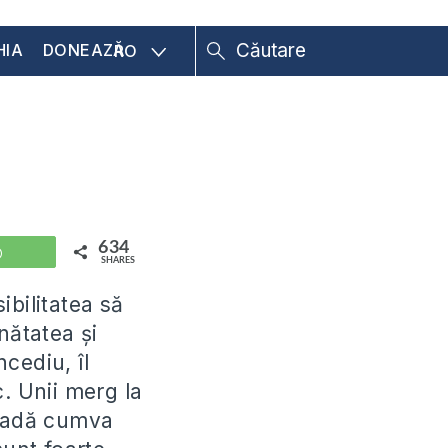
HIA
DONEAZĂ
RO
634
WhatsApp
SHARES
ibilitatea să
nătatea şi
ncediu, îl
. Unii merg la
readă cumva