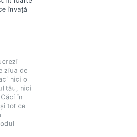
sunt foarte
ce învaţă
ucrezi
te ziua de
ci nici o
ul tău, nici
 Căci în
şi tot ce
a
xodul