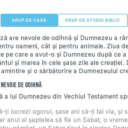
GRUP DE CASĂ
GRUP DE STUDIU BIBLIC
ază are nevoie de odihnă şi Dumnezeu a râ
entru oameni, cât şi pentru animale. Ziua d
are pe care a avut-o şi Dumnezeu după ce a
ntul şi marea în cele şase zile ale creaţiei. 
 amintire şi o sărbătorire a Dumnezeului cre
 nevoie de odihnă
ă a lui Dumnezeu din Vechiul Testament sp
-ţi lucrezi ogorul, şase ani să-ţi tai via, şi 
ar anul al şaptelea să fie un Sabat, o vrem