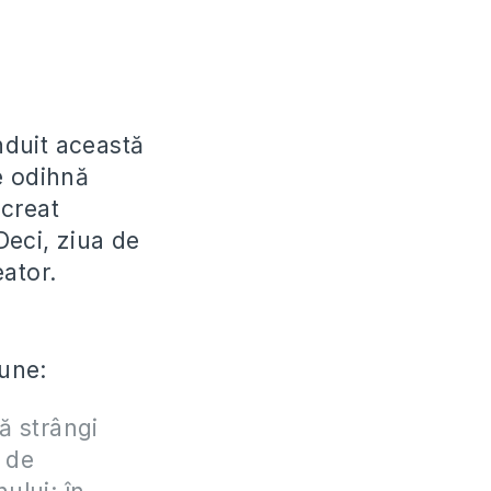
nduit această
e odihnă
 creat
Deci, ziua de
ator.
une:
să strângi
e de