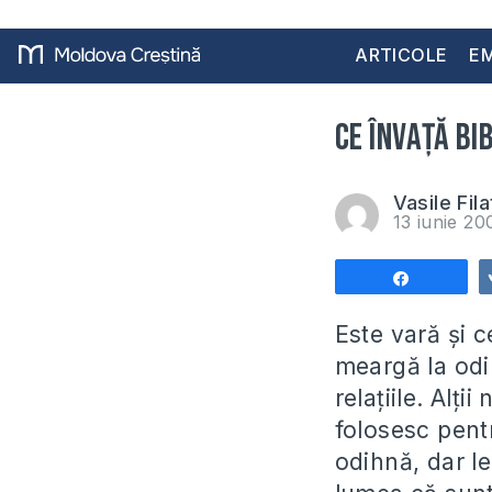
ARTICOLE
EM
Ce învaţă Bi
Vasile Fila
13 iunie 2
Share
Este vară şi c
meargă la odih
relaţiile. Alţ
folosesc pentr
odihnă, dar l