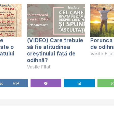
de
(VIDEO) Care trebuie
Porunca 4
ste o
să fie atitudinea
de odihn
atului
creștinului față de
Vasile Filat
odihnă?
Vasile Filat
Share
634
Vibe
Telegram