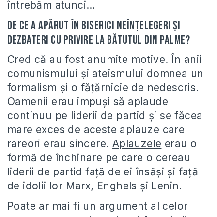
întrebăm atunci…
De ce a apărut în biserici neînţelegeri şi
dezbateri cu privire la bătutul din palme?
Cred că au fost anumite motive. În anii
comunismului şi ateismului domnea un
formalism şi o făţărnicie de nedescris.
Oamenii erau impuşi să aplaude
continuu pe liderii de partid şi se făcea
mare exces de aceste aplauze care
rareori erau sincere.
Aplauzele
erau o
formă de închinare pe care o cereau
liderii de partid faţă de ei însăşi şi faţă
de idolii lor Marx, Enghels şi Lenin.
Poate ar mai fi un argument al celor