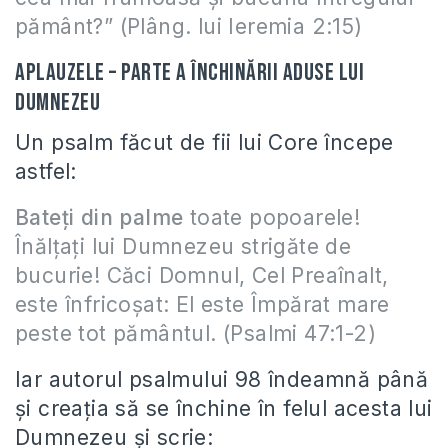
pământ?” (Plâng. lui Ieremia 2:15)
Aplauzele – parte a închinării aduse lui
Dumnezeu
Un psalm făcut de fii lui Core începe
astfel:
Bateţi din palme
toate popoarele!
Înălţaţi lui Dumnezeu strigăte de
bucurie! Căci Domnul, Cel Preaînalt,
este înfricoşat: El este Împărat mare
peste tot pământul. (Psalmi 47:1-2)
Iar autorul psalmului 98 îndeamnă până
şi creaţia să se închine în felul acesta lui
Dumnezeu şi scrie: