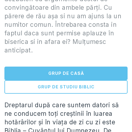
convingătoare din ambele părţi. Cu
părere de rău așa si nu am ajuns la un
numitor comun. Întrebarea consta in
faptul daca sunt permise aplauze în
biserica si in afara ei? Mulțumesc
anticipat.
GRUP DE CASĂ
GRUP DE STUDIU BIBLIC
Dreptarul după care suntem datori să
ne conducem toţi creştinii în luarea
hotărârilor şi în viaţa de zi cu zi este
Biblia – Cuvântul lui Dumnezeu. De