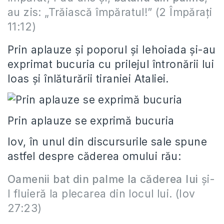
au zis: „Trăiască împăratul!” (2 Împăraţi
11:12)
Prin aplauze şi poporul şi Iehoiada şi-au
exprimat bucuria cu prilejul întronării lui
Ioas şi înlăturării tiraniei Ataliei.
Prin aplauze se exprimă bucuria
Iov, în unul din discursurile sale spune
astfel despre căderea omului rău:
Oamenii bat din palme la căderea lui
şi-
l fluieră la plecarea din locul lui. (Iov
27:23)