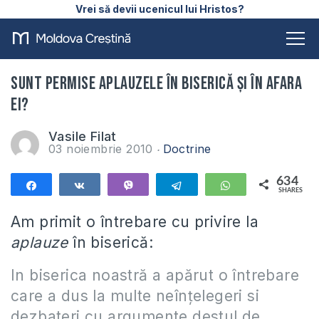
Vrei să devii ucenicul lui Hristos?
Sunt permise aplauzele în biserică şi în afara
ei?
Vasile Filat
03 noiembrie 2010
Doctrine
634
Share
Share
Vibe
Telegram
WhatsApp
SHARES
634
Am primit o întrebare cu privire la
aplauze
în biserică:
In biserica noastră a apărut o întrebare
care a dus la multe neînțelegeri si
dezbateri cu argumente destul de