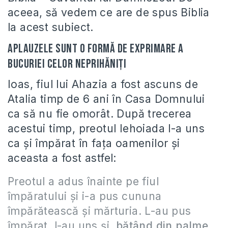
aceea, să vedem ce are de spus Biblia
la acest subiect.
Aplauzele sunt o formă de exprimare a
bucuriei celor neprihăniţi
Ioas, fiul lui Ahazia a fost ascuns de
Atalia timp de 6 ani în Casa Domnului
ca să nu fie omorât. După trecerea
acestui timp, preotul Iehoiada l-a uns
ca şi împărat în faţa oamenilor şi
aceasta a fost astfel:
Preotul a adus înainte pe fiul
împăratului şi i-a pus cununa
împărătească şi mărturia. L-au pus
împărat, l-au uns şi,
bătând din palme
,