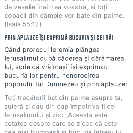
de veselie înaintea voastră, şi toţi
copacii din câmpie vor bate din palme
.
(Isaia 55:12)
Prin aplauze îşi exprimă bucuria şi cei răi
Când prorocul Ieremia plângea
Ierusalimul după căderea şi dărâmarea
lui, scrie că vrăjmaşii îşi exprimau
bucuria lor pentru nenorocirea
poporului lui Dumnezeu şi prin aplauze:
Toţi trecătorii
bat din palme asupra ta
,
şuieră şi dau din cap împotriva fiicei
Ierusalimului şi zic: „Aceasta este
cetatea despre care se zicea că este
cea mai frumoasă şi bucuria întregului