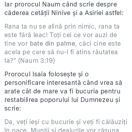
Iar prorocul Naum când scrie despre
căderea cetăţii Ninive şi a Asiriei astfel:
Rana ta nu se alină prin nimic, rana ta
este fără leac! Toţi cei ce vor auzi de
tine vor
bate din palme
, căci cine este
acela pe care să nu-l fi atins răutatea
ta?” (Naum 3:19)
Prorocul Isaia foloseşte şi o
personificare interesantă când vrea să
arate cât de mare va fi bucuria pentru
restabilirea poporului lui Dumnezeu şi
scrie:
Da, veţi ieşi cu bucurie şi veţi fi călăuziţi
în pace. Munţii şi dealurile vor răsuna