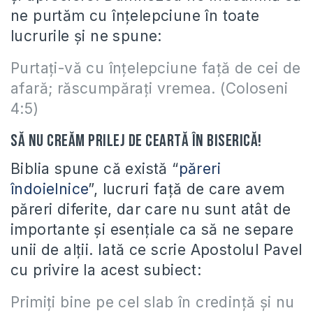
ne purtăm cu înţelepciune în toate
lucrurile şi ne spune:
Purtaţi-vă cu înţelepciune faţă de cei de
afară; răscumpăraţi vremea. (Coloseni
4:5)
Să nu creăm prilej de ceartă în biserică!
Biblia spune că există “
păreri
îndoielnice
”, lucruri faţă de care avem
păreri diferite, dar care nu sunt atât de
importante şi esenţiale ca să ne separe
unii de alţii. Iată ce scrie Apostolul Pavel
cu privire la acest subiect:
Primiţi bine pe cel slab în credinţă şi nu