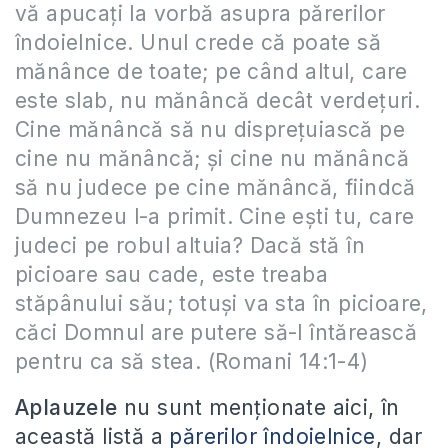
vă apucaţi la vorbă asupra părerilor
îndoielnice. Unul crede că poate să
mănânce de toate; pe când altul, care
este slab, nu mănâncă decât verdeţuri.
Cine mănâncă să nu dispreţuiască pe
cine nu mănâncă; şi cine nu mănâncă
să nu judece pe cine mănâncă, fiindcă
Dumnezeu l-a primit. Cine eşti tu, care
judeci pe robul altuia? Dacă stă în
picioare sau cade, este treaba
stăpânului său; totuşi va sta în picioare,
căci Domnul are putere să-l întărească
pentru ca să stea. (Romani 14:1-4)
Aplauzele
nu sunt menţionate aici, în
această listă a
părerilor îndoielnice
, dar