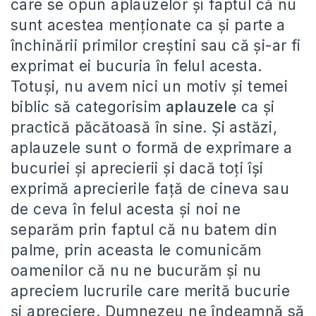
care se opun aplauzelor şi faptul că nu
sunt acestea menţionate ca şi parte a
închinării primilor creştini sau că şi-ar fi
exprimat ei bucuria în felul acesta.
Totuşi, nu avem nici un motiv şi temei
biblic să categorisim
aplauzele
ca şi
practică păcătoasă în sine. Şi astăzi,
aplauzele sunt o formă de exprimare a
bucuriei şi aprecierii şi dacă toţi îşi
exprimă aprecierile faţă de cineva sau
de ceva în felul acesta şi noi ne
separăm prin faptul că nu batem din
palme, prin aceasta le comunicăm
oamenilor că nu ne bucurăm şi nu
apreciem lucrurile care merită bucurie
şi apreciere. Dumnezeu ne îndeamnă să