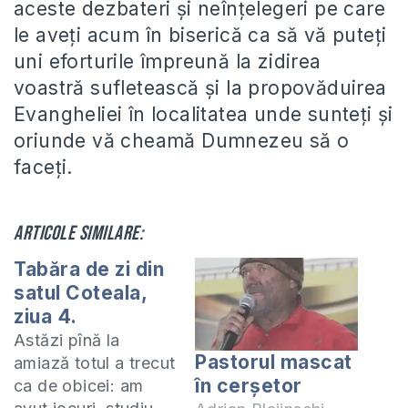
aceste dezbateri şi neînţelegeri pe care
le aveţi acum în biserică ca să vă puteţi
uni eforturile împreună la zidirea
voastră sufletească şi la propovăduirea
Evangheliei în localitatea unde sunteţi şi
oriunde vă cheamă Dumnezeu să o
faceţi.
Articole similare:
Tabăra de zi din
satul Coteala,
ziua 4.
Astăzi pînă la
Pastorul mascat
amiază totul a trecut
în cerșetor
ca de obicei: am