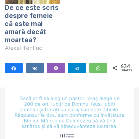
Lemuele, nu se cade
ultimii ani ni s-a
De ce este scris
împăraţilor să bea
spus că a bea cu
despre femeie
vin, nici voievozilor
moderaţie este bine
că este mai
să umble după
pentru sănătate.
amară decât
băuturi…
Atât de bine…
moartea?
Alexei Tentiuc
634
Share
Share
Vibe
Telegram
WhatsApp
SHARES
634