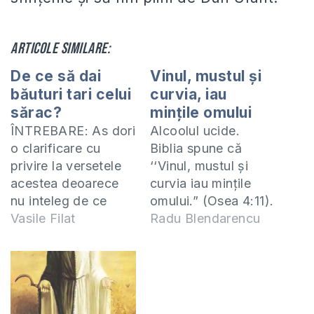
Articole similare:
De ce să dai
Vinul, mustul și
băuturi tari celui
curvia, iau
sărac?
mințile omului
ÎNTREBARE: As dori
Alcoolul ucide.
o clarificare cu
Biblia spune că
privire la versetele
‘‘Vinul, mustul și
acestea deoarece
curvia iau mințile
nu inteleg de ce
omului.” (Osea 4:11).
scrie sa dai bauturi
Vasile Filat
Din păcate trăim
Radu Blendarencu
tari celui ce piere si
acest adevăr trist.
vin, celui cu suflet
Biblia nu a dat
amarat. Versetele
licență consumului
sunt urmatoare: “Nu
de băuturi tari din
se cade împăraţilor,
zilele noastre. În