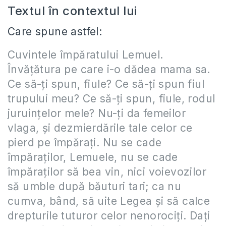
Textul în contextul lui
Care spune astfel:
Cuvintele împăratului Lemuel.
Învăţătura pe care i-o dădea mama sa.
Ce să-ţi spun, fiule? Ce să-ţi spun fiul
trupului meu? Ce să-ţi spun, fiule, rodul
juruinţelor mele? Nu-ţi da femeilor
vlaga, şi dezmierdările tale celor ce
pierd pe împăraţi. Nu se cade
împăraţilor, Lemuele, nu se cade
împăraţilor să bea vin, nici voievozilor
să umble după băuturi tari; ca nu
cumva, bând, să uite Legea şi să calce
drepturile tuturor celor nenorociţi. Daţi