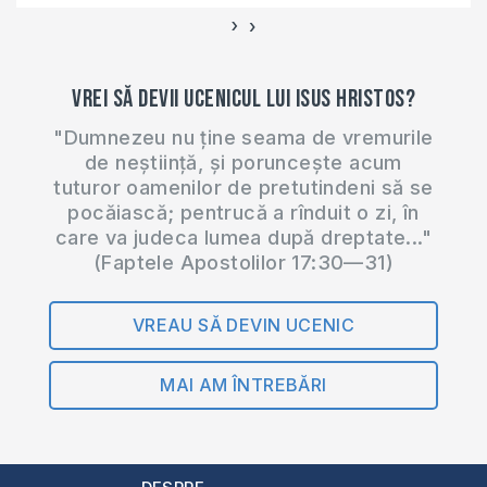
›
‹
Vrei să devii ucenicul lui Isus Hristos?
"Dumnezeu nu ține seama de vremurile
de neștiință, și poruncește acum
tuturor oamenilor de pretutindeni să se
pocăiască; pentrucă a rînduit o zi, în
care va judeca lumea după dreptate..."
(Faptele Apostolilor 17:30—31)
VREAU SĂ DEVIN UCENIC
MAI AM ÎNTREBĂRI