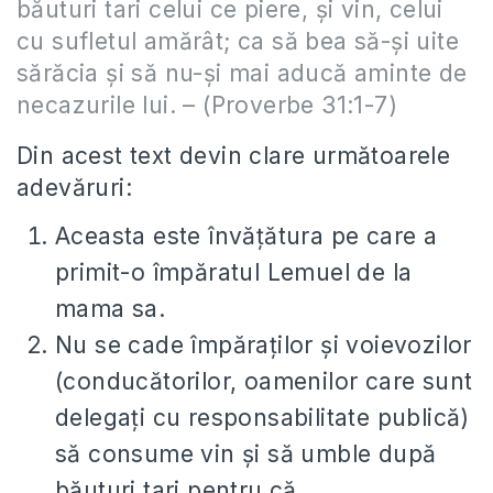
băuturi tari celui ce piere, şi vin, celui
cu sufletul amărât; ca să bea să-şi uite
sărăcia şi să nu-şi mai aducă aminte de
necazurile lui. – (Proverbe 31:1-7)
Din acest text devin clare următoarele
adevăruri:
Aceasta este învăţătura pe care a
primit-o împăratul Lemuel de la
mama sa.
Nu se cade împăraţilor şi voievozilor
(conducătorilor, oamenilor care sunt
delegaţi cu responsabilitate publică)
să consume vin şi să umble după
băuturi tari pentru că…