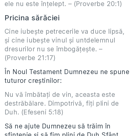
ele nu este înţelept. – (Proverbe 20:1)
Pricina sărăciei
Cine iubeşte petrecerile va duce lipsă,
şi cine iubeşte vinul şi untdelemnul
dresurilor nu se îmbogăţeşte. –
(Proverbe 21:17)
În Noul Testament Dumnezeu ne spune
tuturor creştinilor:
Nu vă îmbătaţi de vin, aceasta este
destrăbălare. Dimpotrivă, fiţi plini de
Duh. (Efeseni 5:18)
Să ne ajute Dumnezeu să trăim în
sfinţenie şi să fim plini de Duh Sfânt.