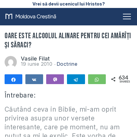
Vrei să devii ucenicul lui Hristos?
Oare este alcoolul alinare pentru cei amărîţi
şi săraci?
Vasile Filat
19 iunie 2010
Doctrine
634
Share
Share
Vibe
Telegram
WhatsApp
SHARES
634
Întrebare:
Căutând ceva in Biblie, mi-am oprit
privirea asupra unor versete
interesante, care pe moment, nu am
putut sa mi le explic. Este vorba de