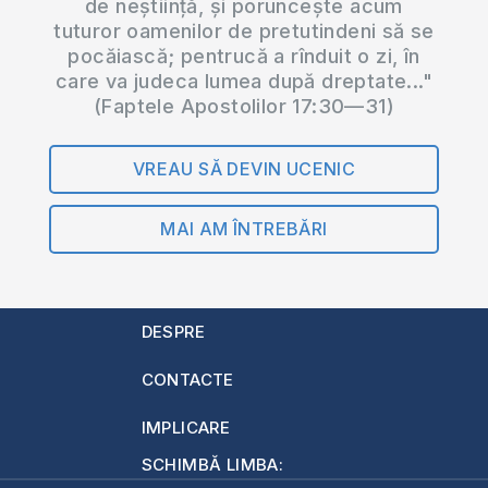
de neștiință, și poruncește acum
canalul…
tuturor oamenilor de pretutindeni să se
pocăiască; pentrucă a rînduit o zi, în
care va judeca lumea după dreptate..."
(Faptele Apostolilor 17:30—31)
VREAU SĂ DEVIN UCENIC
MAI AM ÎNTREBĂRI
DESPRE
CONTACTE
IMPLICARE
SCHIMBĂ LIMBA: