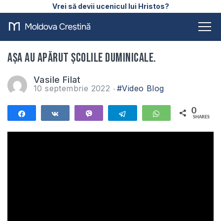
Vrei să devii ucenicul lui Hristos?
Așa au apărut ȘCOLILE DUMINICALE.
Vasile Filat
10 septembrie 2022
#Video Blog
0
Share
Share
Vibe
Telegram
WhatsApp
SHARES