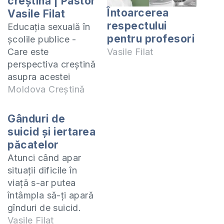
creștină | Pastor
Întoarcerea
Vasile Filat
respectului
Educația sexuală în
pentru profesori
școlile publice -
Care este
Vasile Filat
perspectiva creștină
asupra acestei
disciplini? Trebuie
Moldova Creștină
să fie predată
educația sexuală în
Gânduri de
școli? Ce rol îi
suicid și iertarea
revine bisericii în
păcatelor
educarea copiilor în
Atunci când apar
acest domeniu al
situații dificile în
vieții? La aceste și
viață s-ar putea
multe alte întrebări
întâmpla să-ți apară
răspund în acest
gînduri de suicid.
video. MANUALE la
Astfel de gînduri nu
Vasile Filat