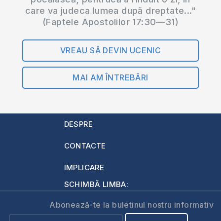
care va judeca lumea după dreptate..."
(Faptele Apostolilor 17:30—31)
VREAU SĂ DEVIN UCENIC
MAI AM ÎNTREBĂRI
DESPRE
CONTACTE
IMPLICARE
SCHIMBĂ LIMBA:
Abonează-te la buletinul nostru informativ