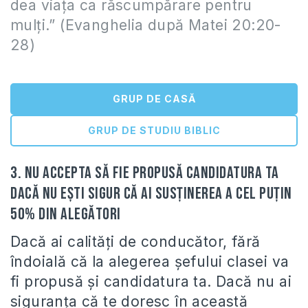
dea viaţa ca răscumpărare pentru
mulţi.” (Evanghelia după Matei 20:20-
28)
GRUP DE CASĂ
GRUP DE STUDIU BIBLIC
3. Nu accepta să fie propusă candidatura ta
dacă nu eşti sigur că ai susţinerea a cel puţin
50% din alegători
Dacă ai calităţi de conducător, fără
îndoială că la alegerea șefului clasei va
fi propusă şi candidatura ta. Dacă nu ai
siguranţa că te doresc în această