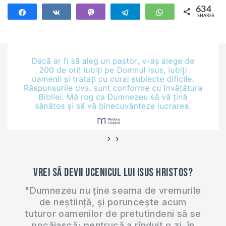
634
Share
Share
Vibe
Telegram
WhatsApp
SHARES
634
›
‹
Vrei să devii ucenicul lui Isus Hristos?
"Dumnezeu nu ține seama de vremurile
de neștiință, și poruncește acum
tuturor oamenilor de pretutindeni să se
pocăiască; pentrucă a rînduit o zi, în