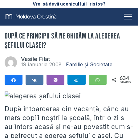
Vrei să devii ucenicul lui Hristos?
După ce principii să ne ghidăm la alegerea
șefului clasei?
Vasile Filat
19 ianuarie 2008
Familie și Societate
634
Share
Share
Vibe
Telegram
WhatsApp
SHARES
634
După întoarcerea din vacanţă, când au
mers copiii noştri la şcoală, într-o zi s-
au întors acasă şi ne-au povestit cum s-
a petrecut alegerea șefului clasei. Cu