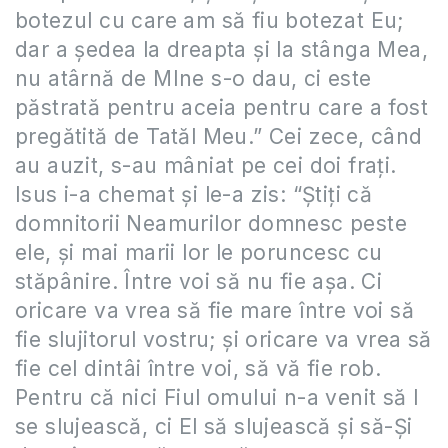
botezul cu care am să fiu botezat Eu;
dar a şedea la dreapta şi la stânga Mea,
nu atârnă de MIne s-o dau, ci este
păstrată pentru aceia pentru care a fost
pregătită de Tatăl Meu.” Cei zece, când
au auzit, s-au mâniat pe cei doi fraţi.
Isus i-a chemat şi le-a zis: “Ştiţi că
domnitorii Neamurilor domnesc peste
ele, şi mai marii lor le poruncesc cu
stăpânire. Între voi să nu fie aşa. Ci
oricare va vrea să fie mare între voi să
fie slujitorul vostru; şi oricare va vrea să
fie cel dintâi între voi, să vă fie rob.
Pentru că nici Fiul omului n-a venit să I
se slujească, ci El să slujească şi să-Şi