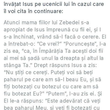
învăţat Isus pe ucenicii lui în cazul care
îl voi cita în continuare:
Atunci mama fiilor lui Zebedei s-a
apropiat de Isus împreună cu fii ei, şi I
s-a închinat, vrând să-I facă o cerere. El
a întrebat-o: “Ce vrei?” “Porunceşte”, I-a
zis ea, “ca, în Împărăţia Ta aceşti doi fii
ai mei să şadă unul la dreapta şi altul la
stânga Ta.” Drept răspuns Isus a zis:
“Nu ştiţi ce cereţi. Puteţi voi să beţi
paharul pe care am să-l beau Eu, şi să
fiţi botezaţi cu botezul cu care am să
fiu botezat Eu?” “Putem”, I-au zis ei. Şi
El le-a răspuns: “Este adevărat că veţi
bea paharul Meu, şi veţi fi botezaţi cu