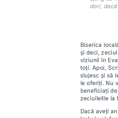
dori, dacă
Biserica loca
și deci, zeciui
viziunii în Ev
toți. Apoi, Sc
slujesc și să 
le oferiți. Nu
beneficiați de
zeciuilelile la
Dacă aveți an