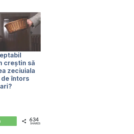
eptabil
n creștin să
ea zeciuiala
 de întors
ari?
634
WhatsApp
SHARES