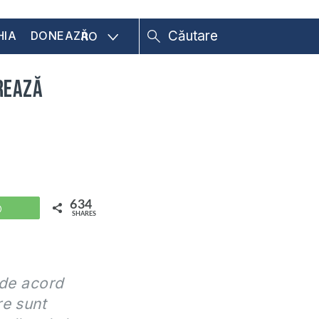
HIA
DONEAZĂ
RO
trează
634
WhatsApp
SHARES
t de acord
re sunt