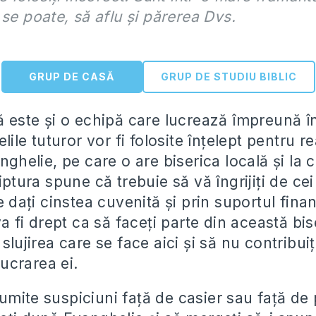
 se poate, să aflu și părerea Dvs.
GRUP DE CASĂ
GRUP DE STUDIU BIBLIC
lă este și o echipă care lucrează împreună 
elile tuturor vor fi folosite înțelept pentru r
anghelie, pe care o are biserica locală și la c
riptura spune că trebuie să vă îngrijiți de ce
le dați cinstea cuvenită și prin suportul fina
 va fi drept ca să faceți parte din această bis
 slujirea care se face aici și să nu contribuiț
 lucrarea ei.
umite suspiciuni față de casier sau față de 