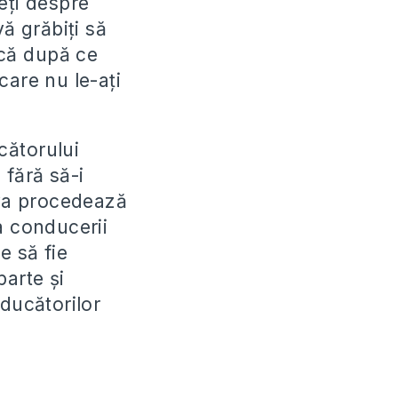
eți despre
ă grăbiți să
 că după ce
 care nu le-ați
cătorului
 fără să-i
eva procedează
ea conducerii
ie să fie
parte și
nducătorilor