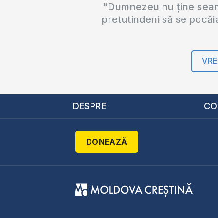
"Dumnezeu nu ține seama
pretutindeni să se pocăi
VRE
DESPRE
CO
DONEAZĂ