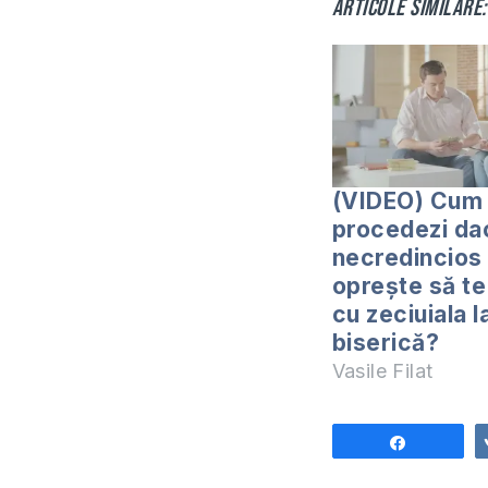
Articole similare:
(VIDEO) Cum
procedezi da
necredincios 
oprește să te 
cu zeciuiala l
biserică?
Vasile Filat
Share