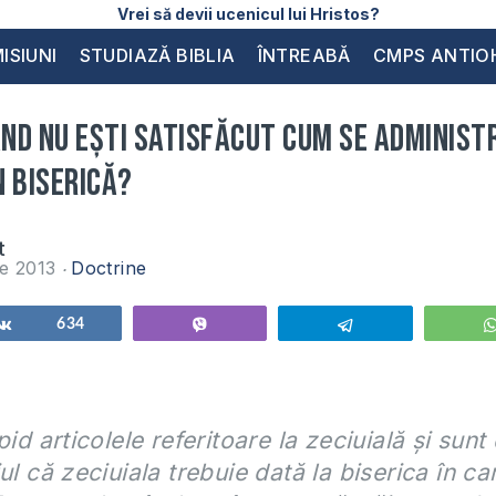
Vrei să devii ucenicul lui Hristos?
ISIUNI
STUDIAZĂ BIBLIA
ÎNTREABĂ
CMPS ANTIO
ând nu ești satisfăcut cum se adminis
n Biserică?
t
ie 2013
Doctrine
Share
634
Vibe
Telegram
pid articolele referitoare la zeciuială și sun
ul că zeciuiala trebuie dată la biserica în ca