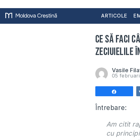
ARTICOLE
EM
Ce să faci c
zeciuielile î
Vasile Fila
05 februar
Share
Întrebare:
Am citit ra
cu principi