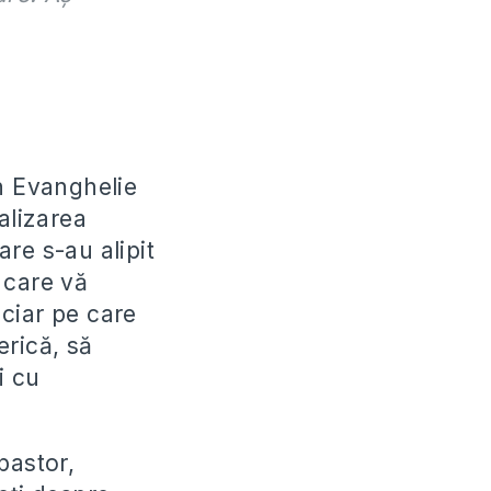
în Evanghelie
ealizarea
are s-au alipit
i care vă
nciar pe care
erică, să
i cu
pastor,