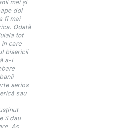
ii mei și
oape doi
a fi mai
rica. Odată
uiala tot
 în care
 bisericii
ă a-i
rebare
banii
arte serios
serică sau
usținut
 îi dau
are. Aș