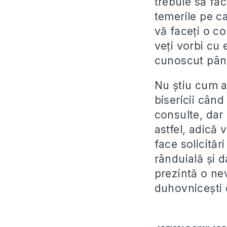
trebuie să fa
temerile pe ca
vă faceți o co
veți vorbi cu 
cunoscut pân
Nu știu cum a
bisericii când
consulte, dar
astfel, adică 
face solicitări
rânduială și d
prezintă o nev
duhovnicești 