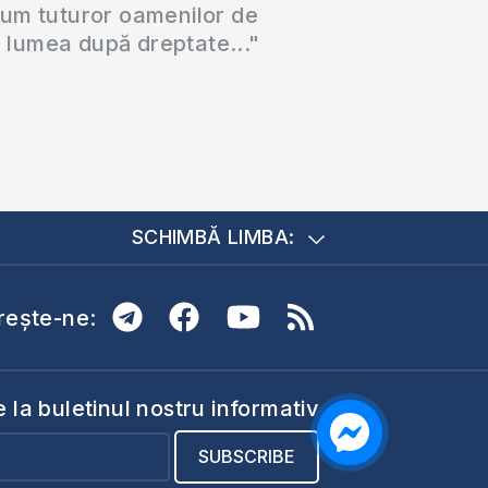
cum tuturor oamenilor de
a lumea după dreptate..."
SCHIMBĂ LIMBA:
ește-ne:
la buletinul nostru informativ