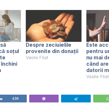
 să
Despre zeciuielile
Este acc
că soțul
provenite din donații
pentru u
te
nu mai d
Vasile Filat
închini
când are
a
datorii m
Vasile Filat
Share
634
Vibe
Telegram