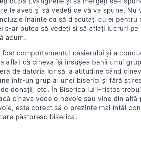
ceți după Evanghelie și să mergeți să-i spun
re le aveți și să vedeți ce vă va spune. Nu v
ncluzie înainte ca să discutați cu ei pentru
ei s-ar putea să vedeți și să aflați lucruri pe
ă acum.
 fost comportamentul casierului și a condu
 a aflat că cineva își însușea banii unui grup
 era de datoria lor să ia atitudine când cin
vine într-un grup al unei biserici și fără știr
 de donații, etc. În Biserica lui Hristos trebu
acă cineva vede o nevoie sau vine din altă 
oie, este corect să o prezinte mai întâi co
care păstoresc biserica.