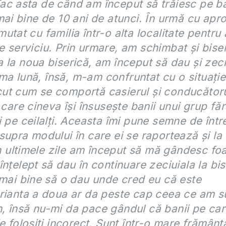
c asta de când am început să trăiesc pe ban
mai bine de 10 ani de atunci. În urmă cu apr
tat cu familia într-o alta localitate pentru 
 serviciu. Prin urmare, am schimbat și bise
 la noua biserică, am început să dau și zeci
tima lună, însă, m-am confruntat cu o situație
t cum se comportă casierul și conducătorul
 care cineva își însusește banii unui grup făr
i pe ceilalți. Aceasta îmi pune semne de înt
supra modului în care ei se raportează și la 
 În ultimele zile am început să mă gândesc fo
înțelept să dau în continuare zeciuiala la bi
 mai bine să o dau unde cred eu că este
rianta a doua ar da peste cap ceea ce am s
 însă nu-mi da pace gândul că banii pe care
ie folosiți incorect. Sunt într-o mare frământ