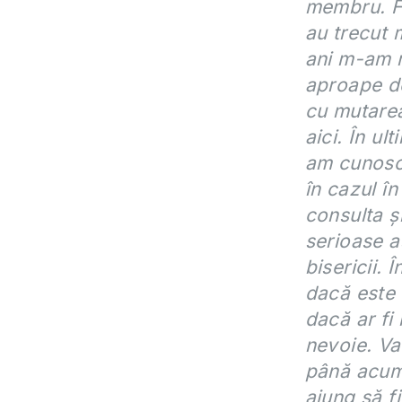
membru. Fa
au trecut 
ani m-am mu
aproape de
cu mutarea
aici. În ul
am cunoscu
în cazul în
consulta ș
serioase a
bisericii.
dacă este 
dacă ar fi
nevoie. Va
până acum,
ajung să f