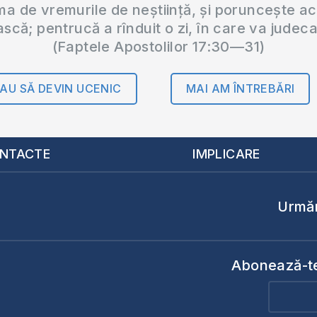
 de vremurile de neștiință, și poruncește a
ască; pentrucă a rînduit o zi, în care va judec
(Faptele Apostolilor 17:30—31)
AU SĂ DEVIN UCENIC
MAI AM ÎNTREBĂRI
NTACTE
IMPLICARE
Urmăr
Abonează-te 