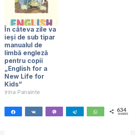
În câteva zile va
ieși de sub tipar
manualul de
limbă engleză
pentru copii
„English for a
New Life for
Kids”
Irina Panainte
634
Share
Share
Vibe
Telegram
WhatsApp
SHARES
634