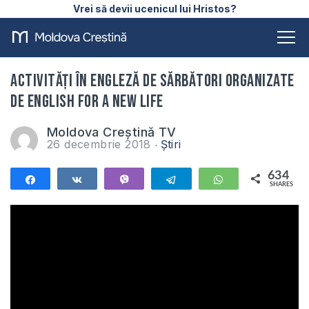
Vrei să devii ucenicul lui Hristos?
Activități în engleză de sărbători organizate
de English For a New Life
Moldova Creștină TV
26 decembrie 2018
Știri
634
Share
Share
Vibe
Telegram
WhatsApp
SHARES
634