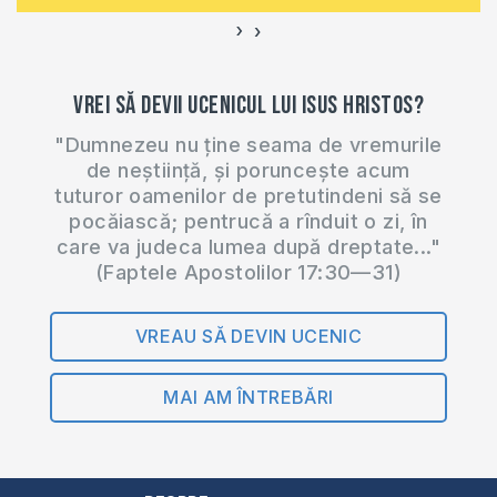
›
‹
Vrei să devii ucenicul lui Isus Hristos?
"Dumnezeu nu ține seama de vremurile
de neștiință, și poruncește acum
tuturor oamenilor de pretutindeni să se
pocăiască; pentrucă a rînduit o zi, în
care va judeca lumea după dreptate..."
(Faptele Apostolilor 17:30—31)
VREAU SĂ DEVIN UCENIC
MAI AM ÎNTREBĂRI