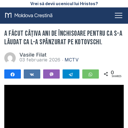
Vrei să devii ucenicul lui Hristos?
A făcut câțiva ani de închisoare pentru ca s-a
lăudat ca l-a spânzurat pe Kotovschi.
Vasile Filat
03 februarie 2026
MCTV
0
Share
Share
Vibe
Telegram
WhatsApp
SHARES