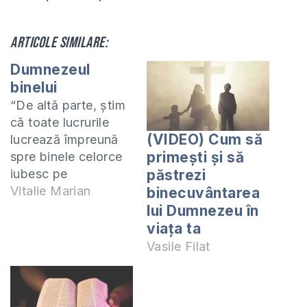
Articole similare:
Dumnezeul
binelui
“De altă parte, știm
că toate lucrurile
(VIDEO) Cum să
lucrează împreună
primești și să
spre binele celorce
iubesc pe
păstrezi
Dumnezeu, și
Vitalie Marian
binecuvântarea
anume, spre binele
lui Dumnezeu în
celorce sînt chemați
viața ta
după planul Său.“
Vasile Filat
Romani 8:28 Cu
toate că acest
adevăr biblic a fost