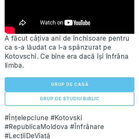
A făcut câțiva ani de închisoare pentru
ca s-a lăudat ca l-a spânzurat pe
Kotovschi. Ce bine era dacă își
înfrâna
limba.
GRUP DE CASĂ
GRUP DE STUDIU BIBLIC
#Înțelepciune #Kotovski
#RepublicaMoldova #Înfrânare
#LecțiiDeViață