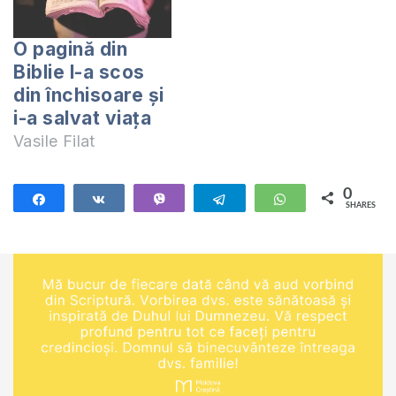
scris de apostolul
Pavel creștinilor din
O pagină din
Roma, caracterul lui
Biblie l-a scos
Dumnezeu de a-Și
din închisoare și
ține promisiunile
față…
i-a salvat viața
Vasile Filat
0
Share
Share
Vibe
Telegram
WhatsApp
SHARES