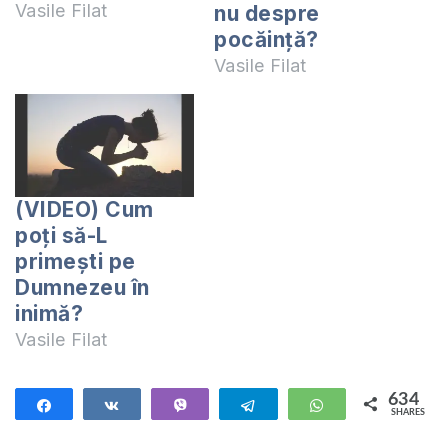
pocăit? Cât de
Vasile Filat
nu despre
temeinice sunt?
pocăință?
Botezul este
Vasile Filat
începutul vieții de
creștin. Dacă vrei să
fii ucenicul
Domnului Isus
Hristos, atunci
(VIDEO) Cum
botezul este primul
poți să-L
pas. Mesaj predicat
primești pe
de Vasile Filat,
Dumnezeu în
pastorul Bisericii
Buna Vestire din
inimă?
Chișinău.…
Vasile Filat
634
Share
Share
Vibe
Telegram
WhatsApp
SHARES
634