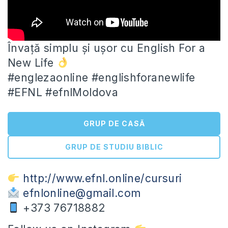
Învață simplu și ușor cu English For a
New Life
#englezaonline #englishforanewlife
#EFNL #efnlMoldova
GRUP DE CASĂ
GRUP DE STUDIU BIBLIC
http://www.efnl.online/cursuri
efnlonline@gmail.com
+373 76718882