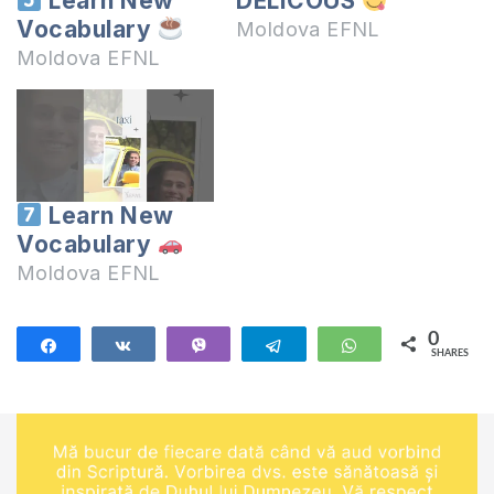
Learn New
DELICOUS
Vocabulary
Moldova EFNL
Moldova EFNL
Learn New
Vocabulary
Moldova EFNL
0
Share
Share
Vibe
Telegram
WhatsApp
SHARES