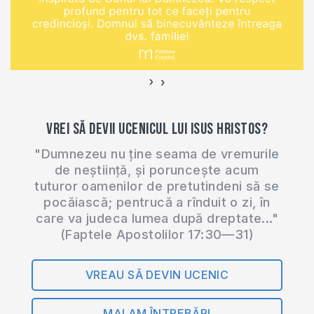
›
‹
Vrei să devii ucenicul lui Isus Hristos?
"Dumnezeu nu ține seama de vremurile
de neștiință, și poruncește acum
tuturor oamenilor de pretutindeni să se
pocăiască; pentrucă a rînduit o zi, în
care va judeca lumea după dreptate..."
(Faptele Apostolilor 17:30—31)
VREAU SĂ DEVIN UCENIC
MAI AM ÎNTREBĂRI