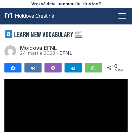
Vrei să devii ucenicul lui Hristos?
Learn New Vocabulary
Moldova EFNL
24 martie 2023
EFNL
0
Share
Share
Vibe
Telegram
WhatsApp
SHARES