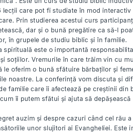
inică”. Este un curs de studiu biblic inducti
 lecții care pot fi studiate în mod interacti
care. Prin studierea acestui curs participanț
letească, dar și o bună pregătire ca să-l poa
lor, în grupele de studiu biblic și în familie.
a spirituală este o importantă responsabilita
r și soțiilor. Vremurile în care trăim vin cu m
ă le oferim o bună sfătuire bărbaților și fem
ile noastre. La conferință vom discuta și dif
 familie care îi afectează pe creștinii din b
 cum îi putem sfătui și ajuta să depășească
gret auzim și despre cazuri când cel rău a
sătoriile unor slujitori ai Evangheliei. Este