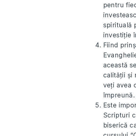
pentru fie
investească
spirituală
investiție 
Fiind prinși
Evanghelie
această se
calității ș
veți avea o
împreună.
Este impor
Scripturi 
biserică c
cursului “C