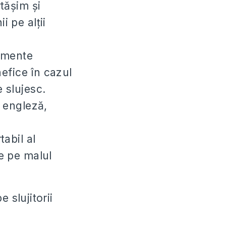
tășim și
i pe alții
nimente
nefice în cazul
e slujesc.
, engleză,
abil al
e pe malul
slujitorii
.