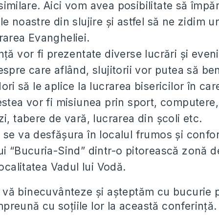
imilare. Aici vom avea posibilitate să împăr
e noastre din slujire și astfel să ne zidim uni
rarea Evangheliei.
nță vor fi prezentate diverse lucrări și eve
espre care aflând, slujitorii vor putea să be
ri să le aplice la lucrarea bisericilor în car
estea vor fi misiunea prin sport, computere
i, tabere de vară, lucrarea din școli etc.
 se va desfășura în localul frumos și confort
ui “Bucuria-Sind” dintr-o pitorească zonă d
localitatea Vadul lui Vodă.
ă binecuvânteze și așteptăm cu bucurie pe 
preună cu soțiile lor la această conferință