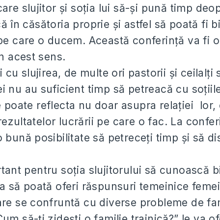
care slujitor și soția lui să-și pună timp deo
 în căsătoria proprie și astfel să poată fi bi
 pe care o ducem. Această conferință va fi o
în acest sens.
 cu slujirea, de multe ori pastorii și ceilalți s
i nu au suficient timp să petreacă cu soțiile
 poate reflecta nu doar asupra relației lor,
i rezultatelor lucrării pe care o fac. La confe
 bună posibilitate să petreceți timp și să di
tant pentru soția slujitorului să cunoască b
ca să poată oferi răspunsuri temeinice femei
are se confruntă cu diverse probleme de fam
um să-ți zidești o familie trainică?” le va of