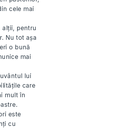
 din cele mai
alții, pentru
or. Nu tot așa
feri o bună
omunice mai
uvântul lui
itățile care
i mult în
oastre.
ori este
nți cu