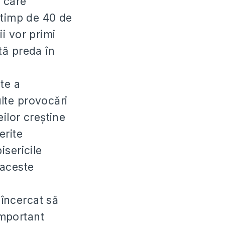
v care
v timp de 40 de
ii vor primi
tă preda în
te a
ulte provocări
eilor creștine
erite
isericile
 aceste
 încercat să
 important