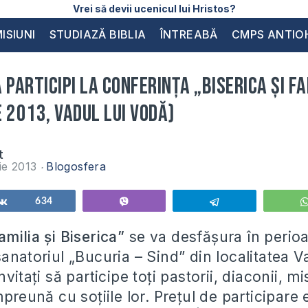
Vrei să devii ucenicul lui Hristos?
ISIUNI
STUDIAZĂ BIBLIA
ÎNTREABĂ
CMPS ANTIO
 participi la conferința „Biserica și Fa
 2013, Vadul lui Vodă)
t
ie 2013
Blogosfera
Share
634
Vibe
Telegram
milia și Biserica”
se va desfășura în perio
anatoriul „Bucuria – Sind” din localitatea V
vitați să participe toți pastorii, diaconii, mis
mpreună cu soțiile lor. Prețul de participare