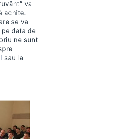
Cuvânt” va
ă achite.
are se va
a pe data de
oriu ne sunt
spre
l
sau la