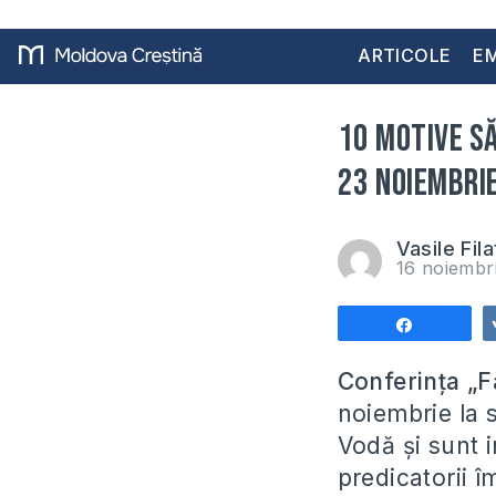
ARTICOLE
EM
10 motive să
23 noiembrie
Vasile Fila
16 noiembr
Share
Conferința „Fa
noiembrie la s
Vodă și sunt in
predicatorii î