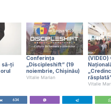
Conferința
(VIDEO) 
 să-ți
„Discipleshift” (19
Națională
torul
noiembrie, Chișinău)
„Credinc
răsplată
Vitalie Marian
Vitalie Mar
Share
634
Vibe
Telegram