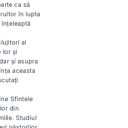
parte ca să
ruitor în lupta
 înțeleaptă
lujitori ai
 lor și
 dar și asupra
rința aceasta
scutați
ine Sfintele
lor din
ilie. Studiul
eri păstorilor,