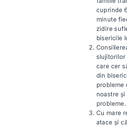
familie tra
cuprinde 6
minute fie
zidire suf
bisericile 
Consiliere
slujitorilo
care cer s
din biseric
probleme de
noastre și
probleme.
Cu mare re
atace și că