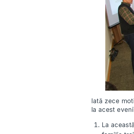
Iată zece moti
la acest even
La această