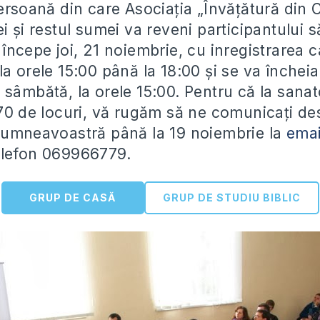
persoană din care Asociația „Învățătură din 
i și restul sumei va reveni participantului s
începe joi, 21 noiembrie, cu inregistrarea c
a orele 15:00 până la 18:00 și se va închei
 sâmbătă, la orele 15:00. Pentru că la sanat
170 de locuri, vă rugăm să ne comunicați de
dumneavoastră până la 19 noiembrie la
emai
elefon 069966779.
GRUP DE CASĂ
GRUP DE STUDIU BIBLIC