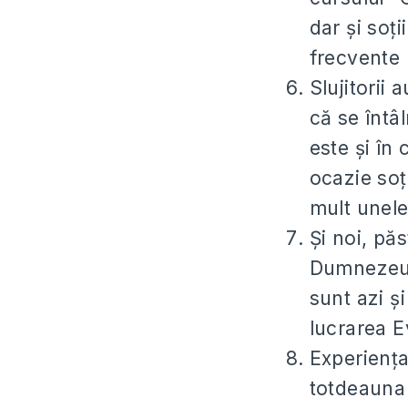
dar și soți
frecvente 
Slujitorii 
că se întâl
este și în 
ocazie soț
mult unele
Și noi, pă
Dumnezeu î
sunt azi ș
lucrarea Ev
Experiența 
totdeauna 