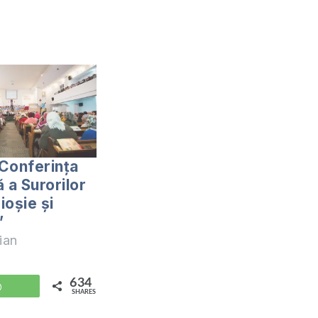
Conferința
 a Surorilor
ioșie și
”
ian
634
WhatsApp
SHARES