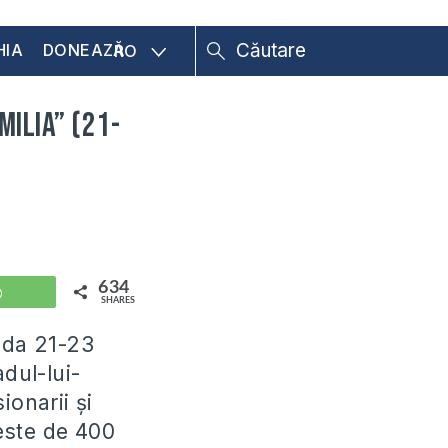
HIA
DONEAZĂ
RO
milia” (21-
634
WhatsApp
SHARES
ada 21-23
adul-lui-
ionarii și
 este de 400