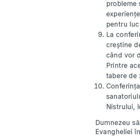
probleme s
experiențel
pentru luc
La conferi
creștine d
când vor do
Printre ac
tabere de z
Conferința
sanatoriul
Nistrului, 
Dumnezeu să v
Evangheliei îm