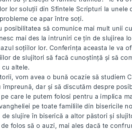
ilor lor soluții din Sfintele Scripturi la unele
probleme ce apar între soți.
au posibilitatea să comunice mai mult unii cu 
nesc mai des la intruniri ce țin de slujirea l
cazul soțiilor lor. Conferința aceasta le va o
iilor de slujitori să facă cunoștință și să c
 cu altele.
storii, vom avea o bună ocazie să studiem C
mpreună, dar și să discutăm despre posibil
i pe care le putem folosi pentru a implica ma
angheliei pe toate familiile din bisericile n
de slujire în biserică a altor păstori și slujit
de folos să o auzi, mai ales dacă te confru