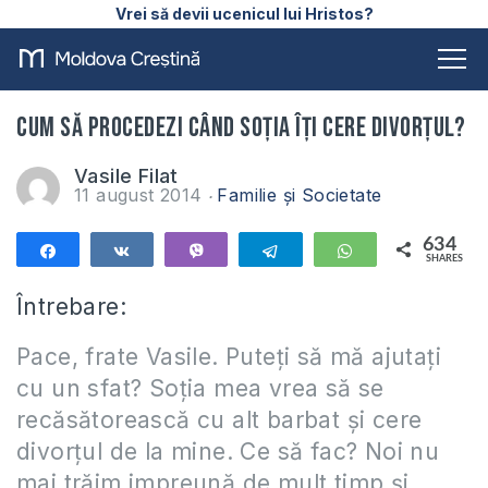
Vrei să devii ucenicul lui Hristos?
Cum să procedezi când soția îți cere divorțul?
Vasile Filat
11 august 2014
Familie și Societate
634
Share
Share
Vibe
Telegram
WhatsApp
SHARES
634
Întrebare:
Pace, frate Vasile. Puteți să mă ajutați
cu un sfat? Soția mea vrea să se
recăsătorească cu alt barbat și cere
divorțul de la mine. Ce să fac? Noi nu
mai trăim impreună de mult timp și