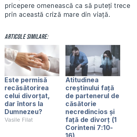
pricepere omenească ca să puteți trece
prin această criză mare din viață.
Articole similare:
Este permisă
Atitudinea
recăsătorirea
creştinului faţă
celui divorțat,
de partenerul de
dar întors la
căsătorie
Dumnezeu?
necredincios şi
faţă de divorţ (1
Vasile Filat
Corinteni 7:10-
16)