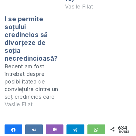
Vasile Filat
I se permite
soțului
credincios să
divorțeze de
soţia
necredincioasă?
Recent am fost
întrebat despre
posibilitatea de
conviețuire dintre un
soț credincios care
nu mai vrea să
Vasile Filat
trăiască cu soția sa,
care nu este
credincioasă: Ce se
634
Share
Share
Vibe
Telegram
WhatsApp
SHARES
întâmpla dacă soțul