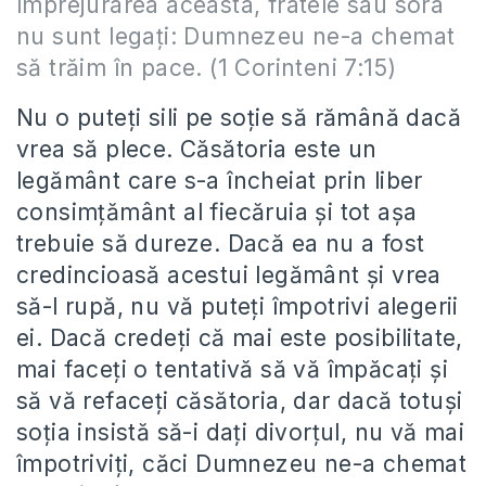
împrejurarea aceasta, fratele sau sora
nu sunt legaţi: Dumnezeu ne-a chemat
să trăim în pace. (1 Corinteni 7:15)
Nu o puteți sili pe soție să rămână dacă
vrea să plece. Căsătoria este un
legământ care s-a încheiat prin liber
consimțământ al fiecăruia și tot așa
trebuie să dureze. Dacă ea nu a fost
credincioasă acestui legământ și vrea
să-l rupă, nu vă puteți împotrivi alegerii
ei. Dacă credeți că mai este posibilitate,
mai faceți o tentativă să vă împăcați și
să vă refaceți căsătoria, dar dacă totuși
soția insistă să-i dați divorțul, nu vă mai
împotriviți, căci Dumnezeu ne-a chemat