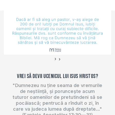
634
credincios nu mai
vrea să trăiască cu
soţia necredincioasă
si invers? În articol
va referiţi doar la
situația in care…
›
‹
Vrei să devii ucenicul lui Isus Hristos?
"Dumnezeu nu ține seama de vremurile
de neștiință, și poruncește acum
tuturor oamenilor de pretutindeni să se
pocăiască; pentrucă a rînduit o zi, în
care va judeca lumea după dreptate..."
(Faptele Apostolilor 17:30—31)