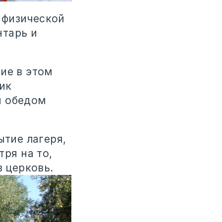
 физической
нтарь и
ие в этом
ик
м обедом
ытие лагеря,
тря на то,
в церковь.