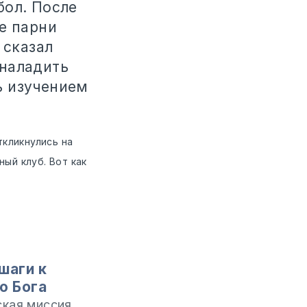
бол. После
е парни
 сказал
 наладить
ь изучением
ткликнулись на
ый клуб. Вот как
шаги к
ю Бога
кая миссия,