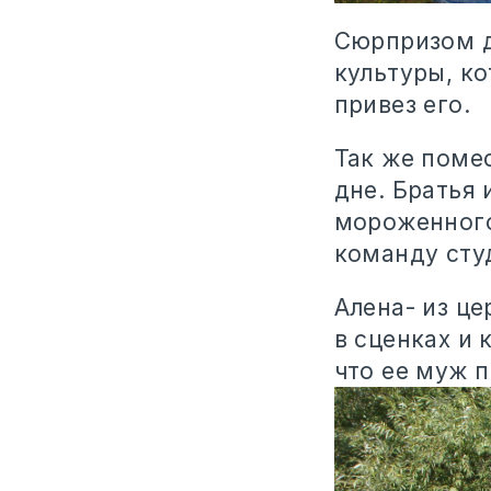
Сюрпризом д
культуры, к
привез его.
Так же поме
дне. Братья 
мороженного
команду сту
Алена- из це
в сценках и 
что ее муж п