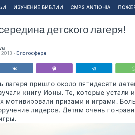
ЬИ
ИЗУЧЕНИЕ БИБЛИИ
CMPS ANTIOHIA
ПОЖЕ
середина детского лагеря!
va
а 2013
Блогосфера
ься
Поделиться
Vibe
Telegram
ь лагеря пришло около пятидесяти дете
учали книгу Ионы. Те, которые устали и
их мотивировали призами и играми. Бол
оручение лидеров. Детям очень понрав
игры.