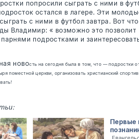
ростки попросили сыграть с ними в фут
подросток остался в лагере. Эти молоды
ыграть с ними в футбол завтра. Вот что
ды Владимир: « возможно это позволит
 парнями подростками и заинтересоват
ная ново
сть на сегодня была в том, что — подростки о
ря поместной церкви, организовать христианский спортивн
вать!
тьи:
Первые 
познани
Евангельс