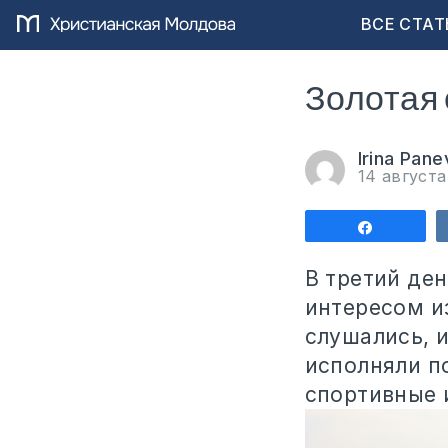
ВСЕ СТАТ
Золотая 
Irina Pane
14 август
Поделит
В третий ден
интересом из
слушались, 
исполняли п
спортивные 