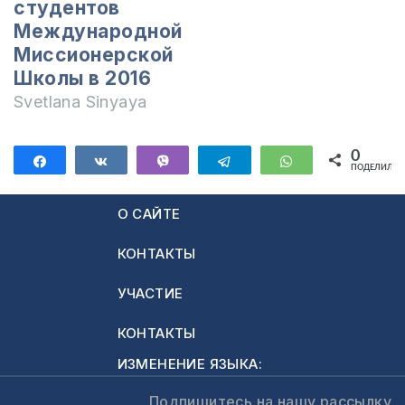
ни хлеба, ни
студентов
серебра, и не
Международной
имейте по две
Миссионерской
одежды" (Лука…
Школы в 2016
Svetlana Sinyaya
0
Поделиться
Поделиться
Vibe
Telegram
WhatsApp
ПОДЕЛИЛИС
О САЙТЕ
КОНТАКТЫ
УЧАСТИЕ
КОНТАКТЫ
ИЗМЕНЕНИЕ ЯЗЫКА:
Подпишитесь на нашу рассылку