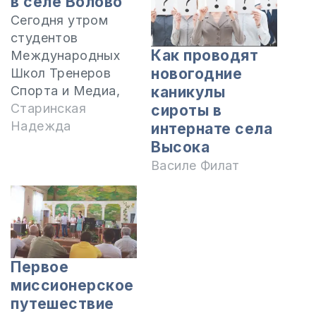
в селе Волово
Сегодня утром
студентов
Как проводят
Международных
новогодние
Школ Тренеров
Спорта и Медиа,
каникулы
направили на
Старинская
сироты в
миссию со
Надежда
интернате села
словами из
Высока
Евангелия от
Василе Филат
Луки:"... и послал
их проповедовать
Царствие Божие и
исцелять больных.
И сказал им:
Первое
ничего не берите
миссионерское
на дорогу: ни
путешествие
посоха, ни сумы,