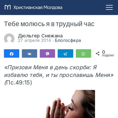
Тебе молюсь я в трудный час
Дюльгер Снежана
27 апреля 2014
Блогосфера
0
Поделиться
Поделиться
Vibe
Telegram
WhatsApp
ПОДЕЛИЛИС
«Призови Меня в день скорби: Я
избавлю тебя, и ты прославишь Меня»
(
Пс.49:15)