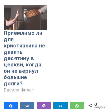
Приемлимо ли
для
христианина не
давать
десятину в
церкви, когда
он не вернул
большие
долги?
Василе Филат
0
Поделиться
Поделиться
Vibe
Telegram
WhatsApp
ПОДЕЛИЛИС