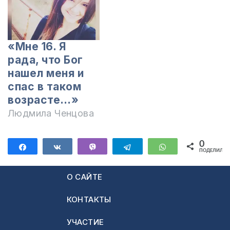
«Мне 16. Я
рада, что Бог
нашел меня и
спас в таком
возрасте…»
Людмила Ченцова
0
Поделиться
Поделиться
Vibe
Telegram
WhatsApp
ПОДЕЛИЛИС
О САЙТЕ
КОНТАКТЫ
УЧАСТИЕ