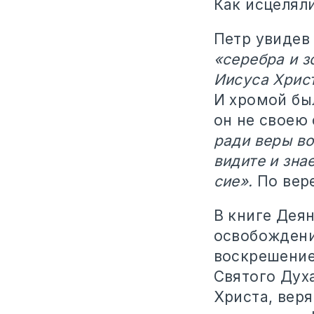
Как исцелял
Петр увиде
«серебра и з
Иисуса Христ
И хромой бы
он не своею
ради веры во
видите и зна
сие».
По вере
В книге Дея
освобождени
воскрешение
Святого Дух
Христа, веря