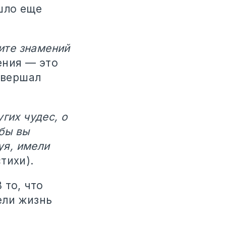
шло еще
дите знамений
ения — это
овершал
гих чудес, о
абы вы
уя, имели
тихи).
 то, что
ели жизнь