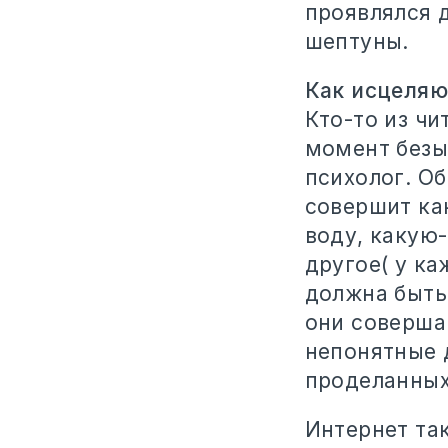
проявлялся 
шептуны.
Как исцеляю
Кто-то из ч
момент безы
психолог. О
совершит как
воду, какую
другое( у ка
должна быть
они соверша
непонятные 
проделанных
Интернет та