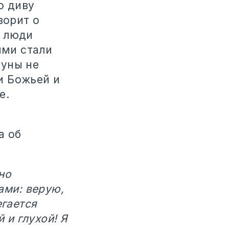
о диву
ворит о
е люди
ими стали
туны не
и Божьей и
е.
а об
но
ами: верую,
егается
 и глухой! Я