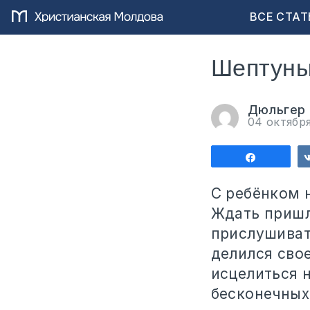
ВСЕ СТАТ
Шептуны-
Дюльгер
04 октябр
Поделит
С ребёнком н
Ждать пришл
прислушиват
делился свое
исцелиться 
бесконечных