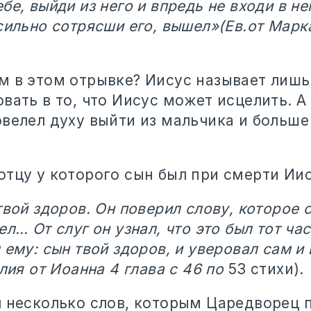
бе, выйди из него и впредь не входи в нег
сильно сотрясши его, вышел»(Ев.от Марка
м в этом отрывке? Иисус называет лишь
вать в то, что Иисус может исцелить. А
велел духу выйти из мальчика и больше
тцу у которого сын был при смерти Иис
твой здоров. Он поверил слову, которое 
ел… От слуг он узнал, что это был тот час
 ему: сын твой здоров, и уверовал сам и
елия от Иоанна 4 глава с 46 по
53 стихи).
л несколько слов, которым Царедворец 