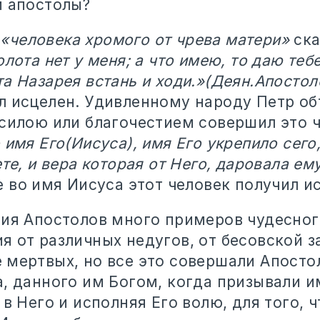
и апостолы?
в
«человека хромого от чрева матери»
ска
олота нет у меня; а что имею, то даю тебе
а Назарея встань и ходи.»(Деян.Апостол
л исцелен. Удивленному народу Петр об
 силою или благочестием совершил это 
 имя Его(Иисуса), имя Его укрепило сего
ете, и вера которая от Него, даровала ем
 во имя Иисуса этот человек получил и
ния Апостолов много примеров чудесног
я от различных недугов, от бесовской з
 мертвых, но все это совершали Апосто
а, данного им Богом, когда призывали 
 в Него и исполняя Его волю, для того, 