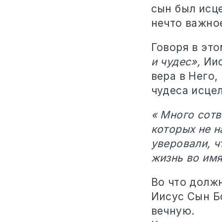
сын был исц
нечто важно
Говоря в это
и чудес»,
Иис
вера в Него,
чудеса исце
« Много сотв
которых не н
уверовали, ч
жизнь во имя
Во что должн
Иисус Сын Б
вечную.