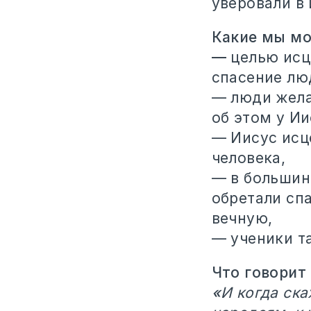
уверовали в
Какие мы м
—
целью исц
спасение люд
— люди жела
об этом у Ии
— Иисус исц
человека,
— в большин
обретали сп
вечную,
— ученики т
Что говорит
«
И когда ска