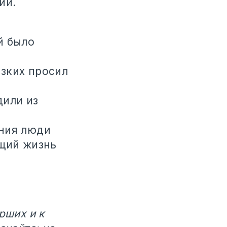
ий.
й было
зких просил
дили из
ения люди
ющий жизнь
рших и к