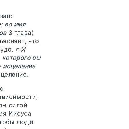
зал:
: во имя
ов
3 глава)
ъясняет, что
чудо.
« И
, которого вы
у исцеление
сцеление.
о
ависимости,
лы силой
имя Иисуса
чтобы люди