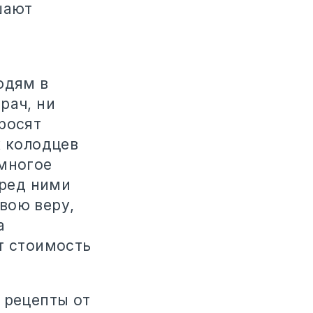
шают
юдям в
рач, ни
росят
х колодцев
 многое
еред ними
вою веру,
а
т стоимость
 рецепты от