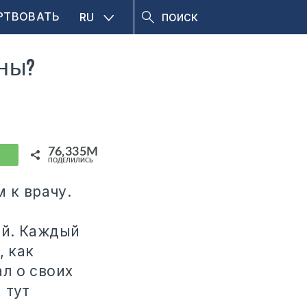
РТВОВАТЬ
RU
ны?
76,335M
hatsApp
ПОДЕЛИЛИСЬ
 к врачу.
ей. Каждый
, как
л о своих
 тут