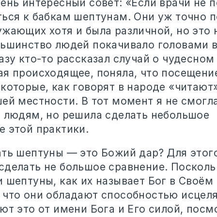
чень интересный совет: «Если врачи не 
ться к бабкам шептунам. Они уж точно п
жающих хотя и была различной, но это 
льшинство людей покачивало головами в
азу кто-то рассказал случай о чудесном
ая происходящее, поняла, что посещен
которые, как говорят в народе «читают
ей местности. В тот момент я не смогла
м людям, но решила сделать небольшое
е этой практики.
ать шептуны — это Божий дар? Для этог
сделать не большое сравнение. Поскольк
 шептуны, как их называет Бог в Своём 
 что они обладают способностью исцеля
ют это от имени Бога и Его силой, посм