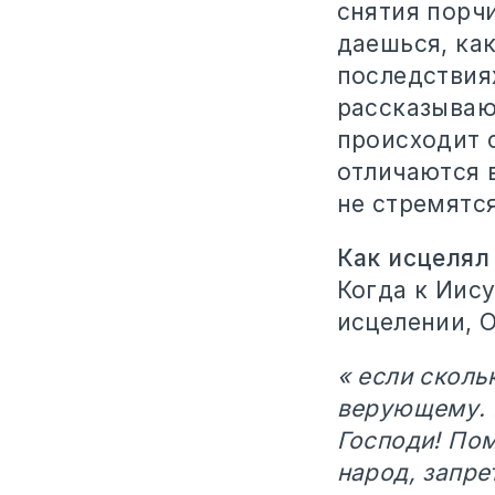
снятия порч
даешься, как
последствия
рассказывают
происходит 
отличаются 
не стремятся
Как исцелял
Когда к Иису
исцелении, О
« если скол
верующему. И
Господи! Пом
народ, запре