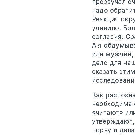
прозвучал о
надо обрати
Реакция окру
удивило. Бо
согласия. Ср
А я обдумыв
или мужчин, 
дело для наш
сказать эти
исследовани
Как распозн
необходима 
«читают» или
утверждают,
порчу и дела