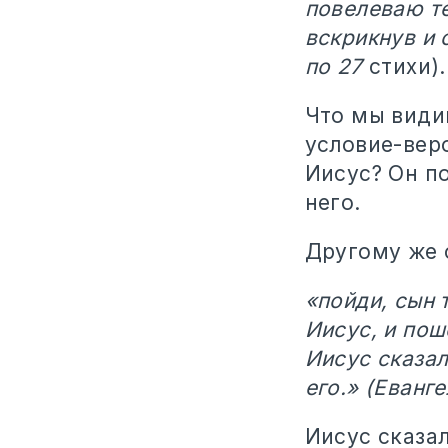
повелеваю те
вскрикнув и 
по 27
стихи).
Что мы види
условие-веро
Иисус? Он по
него.
Другому же о
«пойди, сын 
Иисус, и пош
Иисус сказал
его.» (Еванг
Иисус сказа