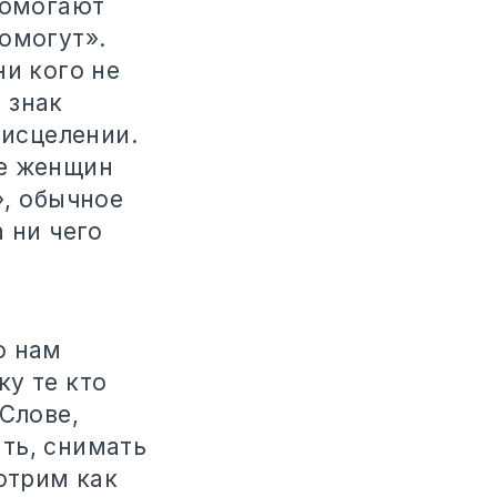
помогают
омогут».
ни кого не
 знак
 исцелении.
ие женщин
», обычное
 ни чего
о нам
у те кто
Слове,
ть, снимать
отрим как