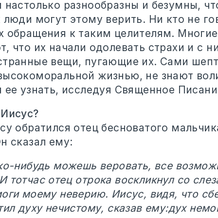
и настолько разнообразны и безумны, чт
 люди могут этому верить. Ни кто не го
х обращения к таким целителям. Многи
, что их начали одолевать страхи и с н
странные вещи, пугающие их. Сами шеп
высокоморальной жизнью, не знают вол
 ее узнать, исследуя Священное Писани
 Иисус?
су обратился отец бесноватого мальчик
н сказал ему:
ько-нибудь можешь веровать, все возмож
 тотчас отец отрока воскликнул со слез
оги моему неверию. Иисус, видя, что сб
тил духу нечистому, сказав ему:дух немой