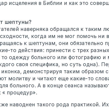
дар исцеления в Библии и как это совер
т шептуны?
итателей наверняка обращался к таким л
сходности, когда им не мог помочь ни в
бращаясь к шептунам, они обязательно п
ие-то действия: принести с трех разны
- то одежду больного или фотографию и
ждого своя специфика, но суть одна). П
 иконка, демонстрируя таким образом с
ют молитву и читают еще какие-то слов
для больного. А в конце сеанса называю
 « процедур».
кже наводнен такого рода практикой. Их