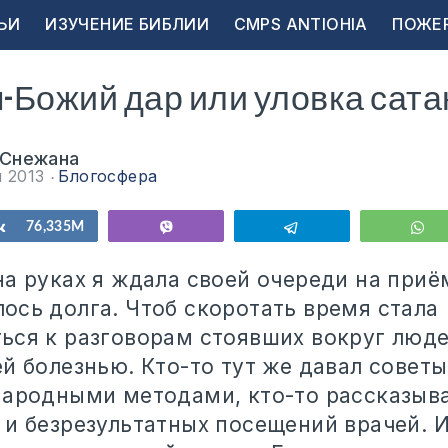
ЬИ
ИЗУЧЕНИЕ БИБЛИИ
CMPS ANTIOHIA
ПОЖЕ
Божий дар или уловка сата
 Снежана
я 2013
Блогосфера
ься
Поделиться
76,335M
Vibe
Telegram
W
а руках я ждала своей очереди на приём
ось долга. Чтоб скоротать время стала
ься к разговорам стоявших вокруг люд
й болезнью. Кто-то тут же давал советы
народными методами, кто-то рассказыва
 и безрезультатных посещений врачей. И