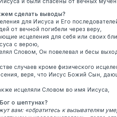
 Иисуса и были спасены от вечных мучен
ожем сделать выводы?
еления для Иисуса и Его последователе
ей от вечной погибели через веру,
ющие исцеления для себя или своих бли
суса с верою,
елял Словом, Он повелевал и бесы выхо
стве случаев кроме физического исцел
асения, веря, что Иисус Божий Сын, да
акже исцеляли Словом во имя Иисуса,
 Бог о шептунах?
жут вам: «обратитесь к вызывателям уме