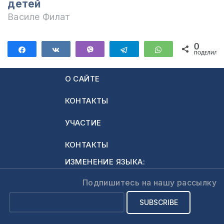
детей
Василе Филат
0
Поделиться
Поделиться
Vibe
Telegram
WhatsApp
ПОДЕЛИЛИС
О САЙТЕ
КОНТАКТЫ
УЧАСТИЕ
КОНТАКТЫ
ИЗМЕНЕНИЕ ЯЗЫКА:
Подпишитесь на нашу рассылку