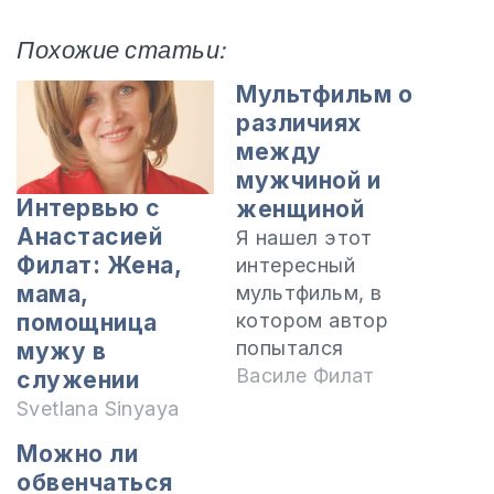
Похожие статьи:
Мультфильм о
различиях
между
мужчиной и
Интервью с
женщиной
Анастасией
Я нашел этот
Филат: Жена,
интересный
мама,
мультфильм, в
помощница
котором автор
попытался
мужу в
представить
Василе Филат
служении
различия между
Svetlana Sinyaya
мужчиной и
Можно ли
женщиной. В связи
обвенчаться
с этим я