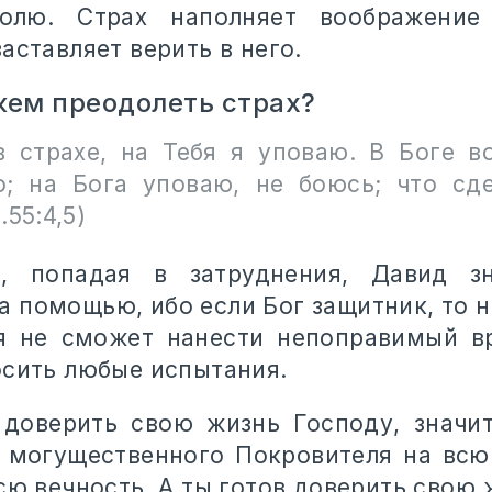
волю. Страх наполняет воображение
аставляет верить в него.
жем преодолеть страх?
в страхе, на Тебя я уповаю. В Боге в
о; на Бога уповаю, не боюсь; что сд
.55:4,5)
, попадая в затруднения, Давид з
а помощью, ибо если Бог защитник, то 
я не сможет нанести непоправимый в
осить любые испытания.
доверить свою жизнь Господу, значит
 могущественного Покровителя на вс
сю вечность. А ты готов доверить свою 