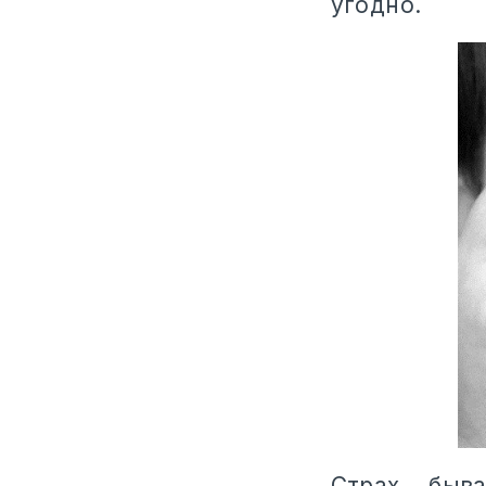
угодно.
Страх быв