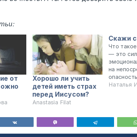
тьи:
Скажи с
Что такое
— это си
эмоциона
на непос
опасность
ие от
Хорошо ли учить
действит
Наталья 
можно
детей иметь страх
вообража
перед Иисусом?
реакция м
ова
Anastasia Filat
рациональ
иррациона
нормально
ься
Поделиться
Vibe
Telegram
патологич