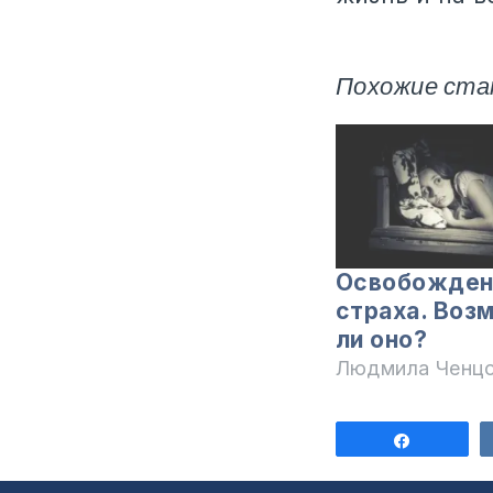
Похожие ста
Освобожден
страха. Воз
ли оно?
Людмила Ченц
Поделит