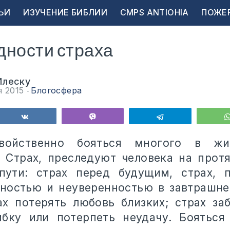
ЬИ
ИЗУЧЕНИЕ БИБЛИИ
CMPS ANTIOHIA
ПОЖЕ
дности страха
Илеску
я 2015
Блогосфера
ься
Поделиться
Vibe
Telegram
свойственно бояться многого в жи
. Страх, преследуют человека на прот
пути: страх перед будущим, страх, 
ностью и неуверенностью в завтрашне
ах потерять любовь близких; страх заб
ибку или потерпеть неудачу. Бояться