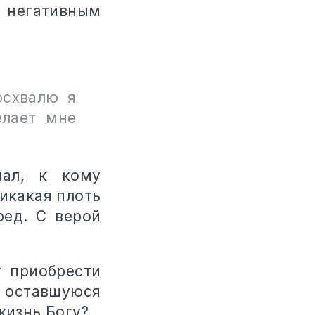
 негативным
осхвалю я
елает мне
нал, к кому
никакая плоть
ред. С верой
 приобрести
ю оставшуюся
жизнь Богу?