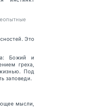
неопытные
сностей. Это
да: Божий и
ением греха,
жизнью. Под
ть заповеди.
ующее мысли,