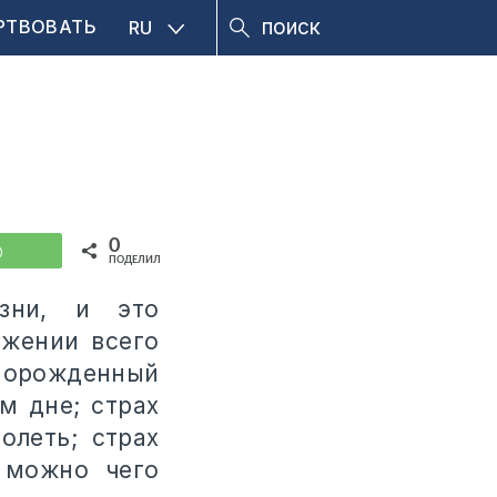
РТВОВАТЬ
RU
0
WhatsApp
ПОДЕЛИЛИСЬ
зни, и это
яжении всего
порожденный
м дне; страх
олеть; страх
 можно чего