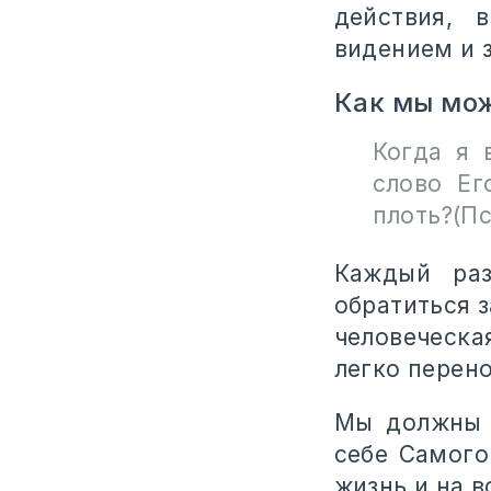
действия, 
видением и з
Как мы мо
Когда я 
слово Ег
плоть?(Пс
Каждый раз
обратиться з
человеческа
легко перен
Мы должны 
себе Самого
жизнь и на в