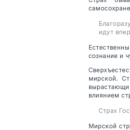
самосохране
Благораз
идут впер
Естественны
сознание и ч
Сверхъесте
мирской. Ст
вырастающи
влиянием ст
Страх Гос
Мирской стр