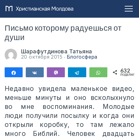
Письмо которому радуешься от
души
Шарафутдинова Татьяна
20 октября 2015
Блогосфера
632
Поделиться
Поделиться
Vibe
Telegram
WhatsApp
ПОДЕЛИЛИС
632
Недавно увидела маленькое видео,
меньше минуты и оно всколыхнуло
во мне воспоминания. Молодые
люди получили посылку и когда они
открыли коробку, то там лежало
много Библий. Человек двадцать