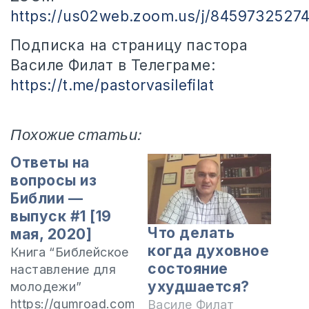
https://us02web.zoom.us/j/8459732527
Подписка на страницу пастора
Василе Филат в Телеграме:
https://t.me/pastorvasilefilat
Похожие статьи:
Ответы на
вопросы из
Библии —
выпуск #1 [19
Что делать
мая, 2020]
когда духовное
Книга “Библейское
состояние
наставление для
ухудшается?
молодежи”
https://gumroad.com/discover?
Василе Филат