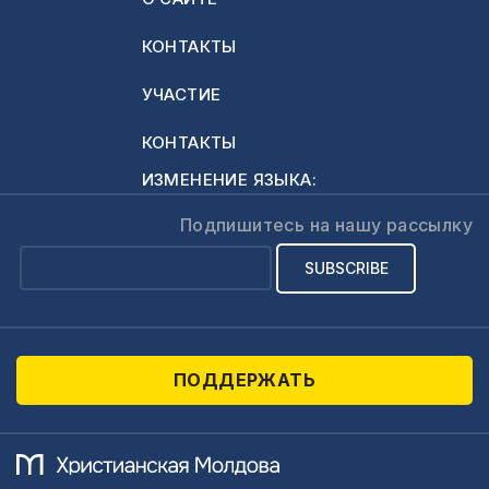
социальные сети
Василе Филат в
сегодня.
КОНТАКТЫ
Телеграме:
Приобрести книгу
https://t.me/pastorvasilefilat
"Как христианину
УЧАСТИЕ
использовать
цифровые
КОНТАКТЫ
технологии" на
ИЗМЕНЕНИЕ ЯЗЫКА:
русском языке
здесь:
Подпишитесь на нашу рассылку
https://gumroad.com/l/EamCk
Присоединяйтесь к
изучению курса
"Освобождение от
страха" онлайн по
ПОДДЕРЖАТЬ
ссылке:
https://moldovacrestina.md/ru/izuchajte-
kurs-
osvobozhdenie-ot-