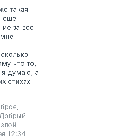
же такая
о еще
ние за все
 мне
асколько
ому что то,
 я думаю, а
их стихах
брое,
. Добрый
 злой
я 12:34-