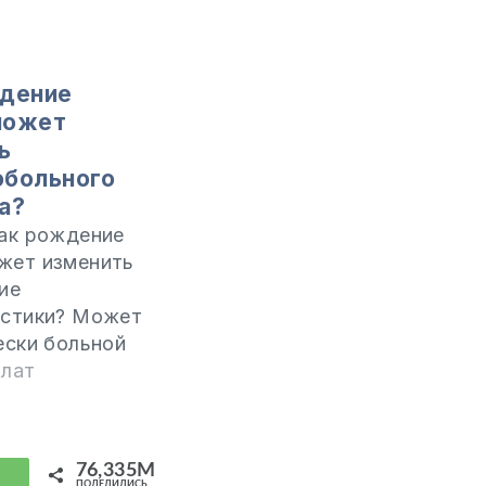
ждение
может
ь
больного
а?
Как рождение
жет изменить
ие
истики? Может
ески больной
знать Господа,
илат
ше оставаться
ольным, или
новится новым
76,335M
? Я не помню,
hatsApp
ПОДЕЛИЛИСЬ