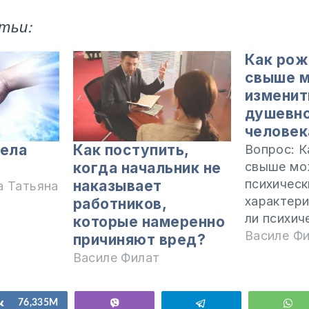
тьи:
Как ро
свыше 
изменит
душевно
человек
рела
Как поступить,
Вопрос: 
когда начальник не
свыше мо
психическ
наказывает
 Татьяна
характер
работников,
ли психич
которые намеренно
человек у
Василе Ф
причиняют вред?
но и даль
Василе Филат
душевноб
же он ста
творением
ься
Поделиться
76,335M
Vibe
Telegram
W