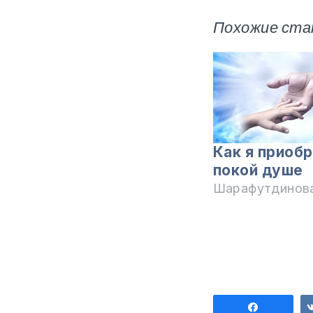
Похожие ста
Как я приоб
покой душе
Шарафутдинова
Поделит