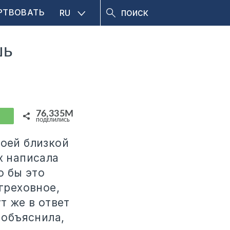
РТВОВАТЬ
RU
шь
76,335M
hatsApp
ПОДЕЛИЛИСЬ
оей близкой
х написала
о бы это
греховное,
т же в ответ
 объяснила,