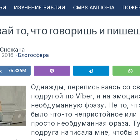
ЬИ
ИЗУЧЕНИЕ БИБЛИИ
CMPS ANTIOHIA
ПОЖЕ
й то, что говоришь и пише
 Снежана
я 2016
Блогосфера
ься
Поделиться
76,335M
Vibe
Telegram
W
Однажды, переписываясь со св
подругой по
Viber
, я на эмоция
необдуманную фразу. Не то, чт
было что-то непристойное или 
просто необдуманная фраза. Ту
подруга написала мне, чтобы я