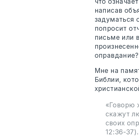
что означает
написав объя
задуматься о
попросит отч
письме или в
произнесенн
оправдание?
Мне на памя
Библии, кот
христианской
«Говорю ж
скажут лю
своих оп
12:36-37).