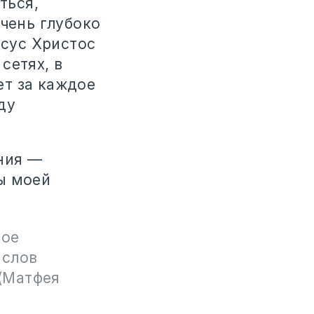
ться,
очень глубоко
исус Христос
сетях, в
ет за каждое
ду
ния —
ы моей
кое
 слов
 (Матфея