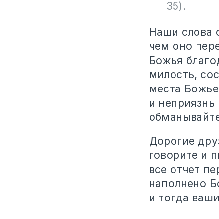
35).
Наши слова о
чем оно пер
Божья благо
милость, со
места Божье
и неприязнь
обманывайте 
Дорогие друз
говорите и п
все отчет пе
наполнено Б
и тогда ваши