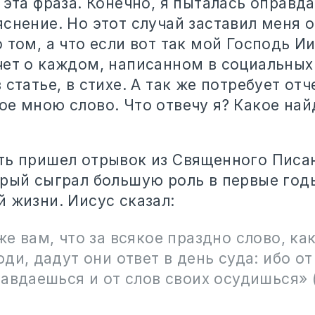
 эта фраза. Конечно, я пыталась оправда
снение. Но этот случай заставил меня 
 том, а что если вот так мой Господь И
ет о каждом, написанном в социальных 
 статье, в стихе. А так же потребует отч
ое мною слово. Что отвечу я? Какое най
ть пришел отрывок из Священного Писа
орый сыграл большую роль в первые год
 жизни. Иисус сказал:
е вам, что за всякое праздно слово, ка
ди, дадут они ответ в день суда: ибо от
равдаешься и от слов своих осудишься»