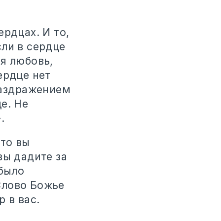
рдцах. И то,
ли в сердце
я любовь,
ердце нет
раздражением
е. Не
.
что вы
вы дадите за
 было
Слово Божье
 в вас.