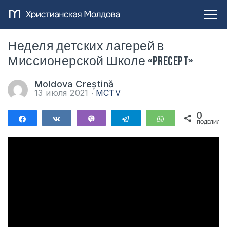
Неделя детских лагерей в
Миссионерской Школе «Precept»
Moldova Creștină
13 июля 2021
MCTV
0
Поделиться
Поделиться
Vibe
Telegram
WhatsApp
ПОДЕЛИЛИС