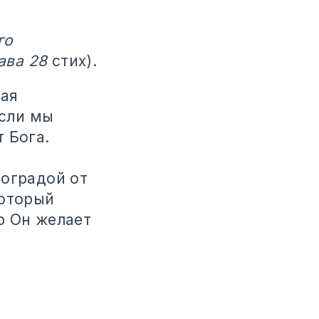
го
ава 28
стих).
вая
Если мы
 Бога.
 оградой от
который
р Он желает