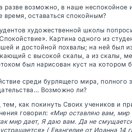
а разве возможно, в наше неспокойное 
е время, оставаться спокойным?
удентов художественной школы попрос
«Спокойствие». Картина одного из студе
чшей и достойной похвалы; на ней был 
екающий с высокой скалы, а из скалы, м
током был нарисован куст на котором б
йствие среди бурлящего мира, полного 
дательства… Возможно ли?
 тем, как покинуть Своих учеников и пр
чения говорил:
«Мир оставляю вам, мир
 как мир дает, Я даю вам. Да не смущаетс
 устрашается» ( Евангелие от Иоанна 14 г