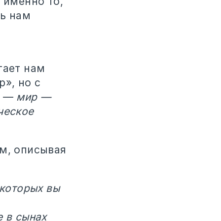
 именно то,
ть нам
гает нам
», но с
о —
мир —
ческое
ам, описывая
 которых вы
е в сынах