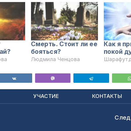
у
Смерть. Стоит ли ее
Как я п
Рай?
бояться?
покой д
ова
Людмила Ченцова
Шарафутд
ься
Поделиться
Vibe
Telegram
Ы
УЧАСТИЕ
КОНТАКТЫ
След