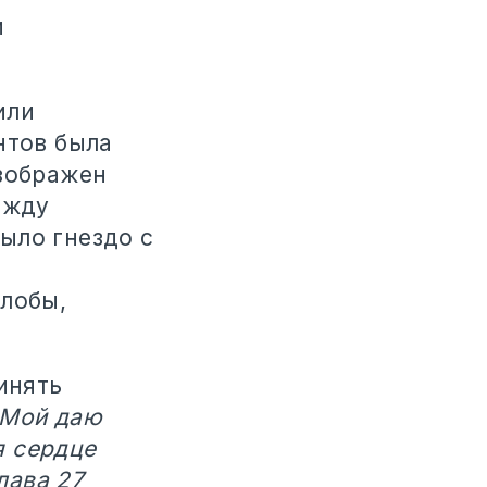
и
или
нтов была
изображен
ежду
ыло гнездо с
злобы,
инять
 Мой даю
я сердце
лава 27