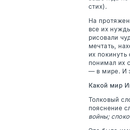
стих).
На протяжен
все их нужды
рисовали чу
мечтать, нах
их покинуть
понимал их 
— в мире. И 
Какой мир И
Толковый сло
пояснение с
войны; споко