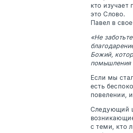
кто изучает 
это Слово.
Павел в сво
«Не заботьте
благодарени
Божий, кото
помышления в
Если мы ста
есть беспоко
повелении, и
Следующий ш
возникающие
с теми, кто 