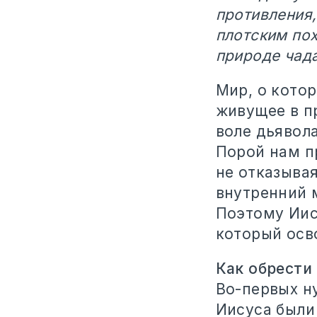
противления
плотским пох
природе чадам
Мир, о кото
живущее в п
воле дьявола
Порой нам пр
не отказывая
внутренний м
Поэтому Иису
который осв
Как обрести
Во-первых н
Иисуса были