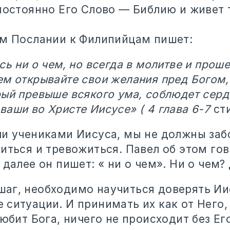
постоянно Его Слово — Библию и живет т
ем Послании к Филипийцам пишет:
сь ни о чем, но всегда в молитве и проше
ем открывайте свои желания пред Богом,
рый превыше всякого ума, соблюдет серд
аши во Христе Иисусе» ( 4 глава 6-7
сти
ли учениками Иисуса, мы не должны забо
иться и тревожиться. Павел об этом гов
 далее он пишет: « ни о чем». Ни о чем? 
аг, необходимо научиться доверять Ии
 ситуации. И принимать их как от Него,
любит Бога, ничего не происходит без Ег