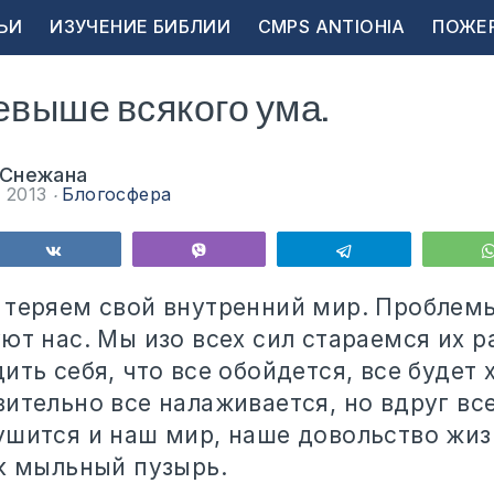
ЬИ
ИЗУЧЕНИЕ БИБЛИИ
CMPS ANTIOHIA
ПОЖЕ
евыше всякого ума.
 Снежана
я 2013
Блогосфера
ься
Поделиться
Vibe
Telegram
 теряем свой внутренний мир. Проблемы
ют нас. Мы изо всех сил стараемся их р
ить себя, что все обойдется, все будет 
ительно все налаживается, но вдруг все
ушится и наш мир, наше довольство жи
ак мыльный пузырь.