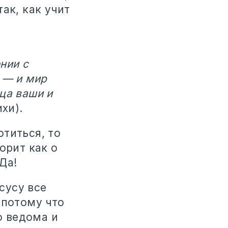
ак, как учит
нии с
 — и мир
ца ваши и
хи).
титься, то
орит как о
Да!
сусу все
 потому что
о ведома и