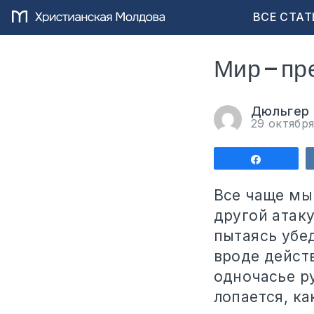
ВСЕ СТАТ
Мир — пр
Дюльгер
29 октябр
Поделит
Все чаще мы
другой атаку
пытаясь убед
вроде действ
одночасье р
лопается, к