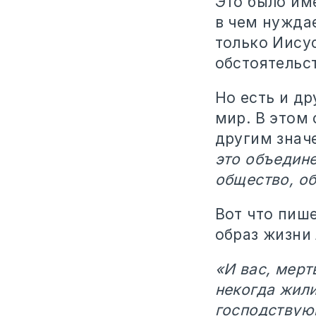
Это было име
в чем нужда
только Иису
обстоятельст
Но есть и д
мир. В этом 
другим знач
это объедин
общество, о
Вот что пиш
образ жизни 
«И вас, мерт
некогда жили
господствующ