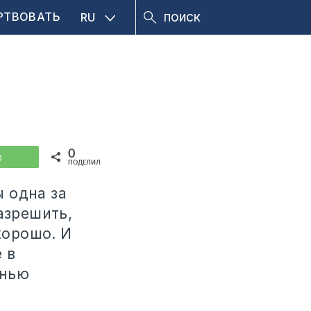
РТВОВАТЬ
RU
0
WhatsApp
ПОДЕЛИЛИСЬ
 одна за
азрешить,
хорошо. И
 в
знью