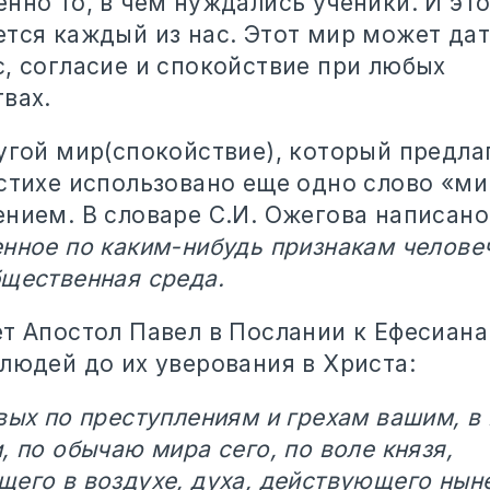
нно то, в чем нуждались ученики. И это
ется каждый из нас. Этот мир может да
с, согласие и спокойствие при любых
вах.
ругой мир(спокойствие), который предла
стихе использовано еще одно слово «мир
ением. В словаре С.И. Ожегова написан
енное по каким-нибудь признакам челове
бщественная среда.
ет Апостол Павел в Послании к Ефесиан
людей до их уверования в Христа:
вых по преступлениям и грехам вашим, в
, по обычаю мира сего, по воле князя,
его в воздухе, духа, действующего нын