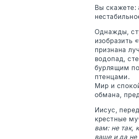
Вы скажете: 
нестабильно
Однажды, ст
изобразить 
признана лу
водопад, ст
бурлящим по
птенцами.
Мир и споко
обмана, пре
Иисус, перед
крестные му
вам: не так,
ваше и да не