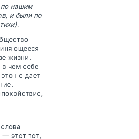
 по нашим
в, и были по
тихи).
общество
дчиняющееся
зе жизни.
 в чем себе
 это не дает
ние.
спокойствие,
 слова
 — этот тот,