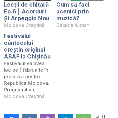
Lecții de chitară
Cum să faci
Ep.6 | Acorduri
ucenici prin
Și Arpeggio Nou
muzică?
Moldova Creștină
Василе Филат
Festivalul
cântecului
creștin original
ASAF la Chișinău
Festivalul va avea
loc pe 1 februarie în
premieră pentru
Republica Moldova.
Programul va
cuprinde seminare,
Moldova Creștină
master-classuri și un
concert la care veți
putea auzi doar
0