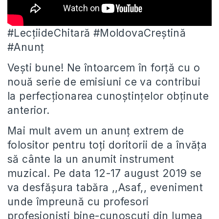
#LecțiideChitară #MoldovaCreștină
#Anunț
Vești bune! Ne întoarcem în forță cu o
nouă serie de emisiuni ce va contribui
la perfecționarea cunoștințelor
obținute
anterior.
Mai mult avem un anunț extrem de
folositor pentru toți doritorii de a învăța
să cânte la un anumit instrument
muzical. Pe data 12-17 august 2019 se
va desfășura tabăra ,,Asaf,, eveniment
unde împreună cu profesori
profesioniști bine-cunoscuți din lumea