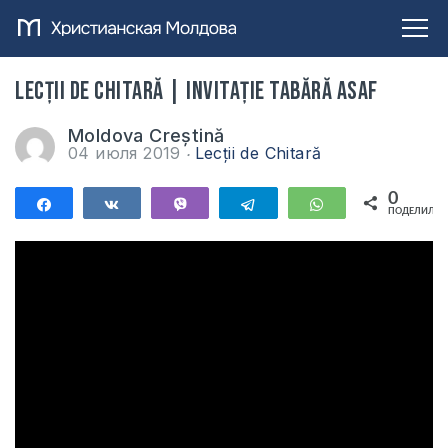
Lecții de Chitară | Invitație Tabără Asaf
Moldova Creștină
04 июля 2019
Lecții de Chitară
0
Поделиться
Поделиться
Vibe
Telegram
WhatsApp
ПОДЕЛИЛИС