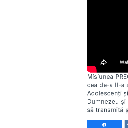
Misiunea PRE
cea de-a II-a
Adolescenți și
Dumnezeu și s
să transmită ș
Поделит