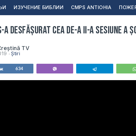
ЬИ
ИЗУЧЕНИЕ БИБЛИИ
CMPS ANTIOHIA
ПОЖЕ
s-a desfășurat cea de-a II-a sesiune a Ș
reștină TV
019
Știri
ься
Поделиться
634
Vibe
Telegram