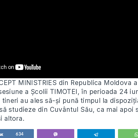
CEPT MINISTRIES din Republica Moldova a 
 sesiune a Școlii TIMOTEI, în perioada 24 iu
 tineri au ales să-și pună timpul la dispoziți
ă studieze din Cuvântul Său, ca mai apoi să
i altora.
ься
Поделиться
634
Vibe
Telegram