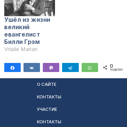
Ушёл из жизни
великий
евангелист
Билли Грэм
Vitalie Marian
0
Поделиться
Поделиться
Vibe
Telegram
WhatsApp
ПОДЕЛИЛИС
О САЙТЕ
КОНТАКТЫ
УЧАСТИЕ
КОНТАКТЫ