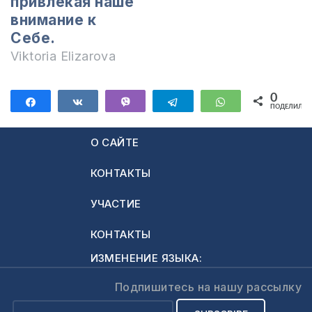
привлекая наше
внимание к
Себе.
Viktoria Elizarova
0
Поделиться
Поделиться
Vibe
Telegram
WhatsApp
ПОДЕЛИЛИС
О САЙТЕ
КОНТАКТЫ
УЧАСТИЕ
КОНТАКТЫ
ИЗМЕНЕНИЕ ЯЗЫКА:
Подпишитесь на нашу рассылку