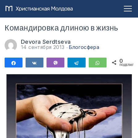
Командировка длиною в жизнь
Devora Serdtseva
14 сентября 2013
Блогосфера
0
Поделиться
Поделиться
Vibe
Telegram
WhatsApp
ПОДЕЛИЛИС