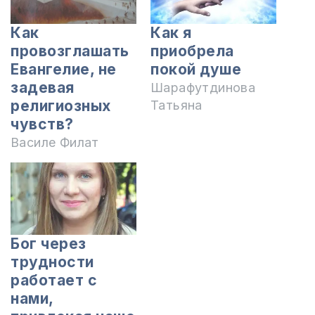
Как
Как я
провозглашать
приобрела
Евангелие, не
покой душе
задевая
Шарафутдинова
религиозных
Татьяна
чувств?
Василе Филат
Бог через
трудности
работает с
нами,