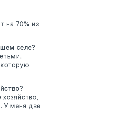
т на 70% из
ашем селе?
детьми.
 которую
яйство?
 хозяйство,
. У меня две