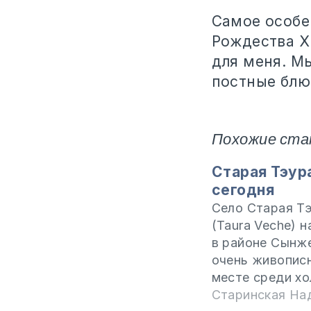
Самое особе
Рождества Хр
для меня. Мы
постные блюд
Похожие ста
Старая Тэур
сегодня
Село Старая Т
(Taura Veche) 
в районе Сынже
очень живопис
месте среди хо
Маленькая дер
Старинская На