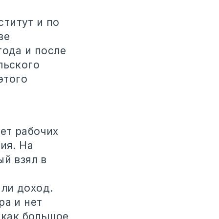
титут и по
ве
года и после
льского
этого
ет рабочих
ия. На
ый взял в
или доход.
ра и нет
 как большое