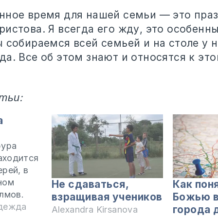
нное время для нашей семьи — это пра
истова. Я всегда его жду, это особенн
 собираемся всей семьей и на столе у н
а. Все об этом знают и относятся к эт
тьи:
а
эура
находится
рей, в
ном
Не сдаваться,
Как пон
лмов.
взращивая учеников
Божью в
евенька с
дежда
города 
Alexandra Kirsanova