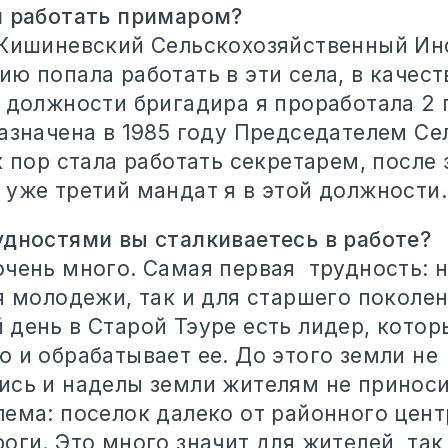
и работать примаром?
 Кишиневский Сельскохозяйственный Инс
ю попала работать в эти села, в качест
 должности бригадира я проработала 2 
назначена в 1985 году Председателем Се
х пор стала работать секретарем, после 
 уже третий мандат я в этой должности.
удностями вы сталкиваетесь в работе?
очень много. Самая первая трудность: н
я молодежи, так и для старшего поколен
день в Старой Тэуре есть лидер, котор
 и обрабатывает ее. До этого земли не
ись и наделы земли жителям не принос
ема: поселок далеко от районного цент
оги. Это много значит для жителей, так