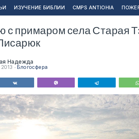
ЬИ
ИЗУЧЕНИЕ БИБЛИИ
CMPS ANTIOHIA
ПОЖЕ
 с примаром села Старая Т
Писарюк
ая Надежда
а 2013
Блогосфера
ься
Поделиться
Vibe
Telegram