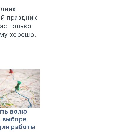
здник
ый праздник
ас только
ому хорошо.
ять волю
 выборе
для работы