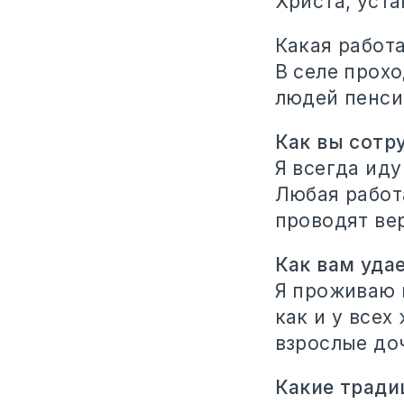
Христа, уста
Какая работ
В селе прохо
людей пенси
Как вы сотр
Я всегда иду
Любая работ
проводят ве
Как вам уда
Я проживаю 
как и у всех
взрослые до
Какие тради