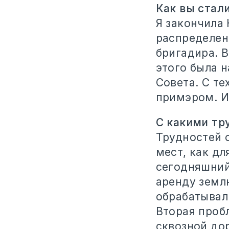
Как вы стал
Я закончила
распределени
бригадира. В
этого была 
Совета. С те
примэром. И
С какими тр
Трудностей 
мест, как дл
сегодняшний 
аренду землю
обрабатывал
Вторая пробл
сквозной дор