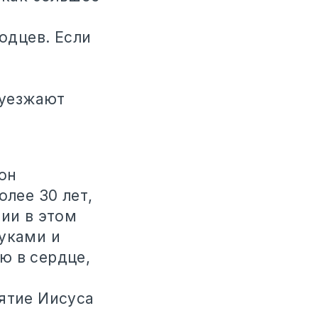
лодцев. Если
 уезжают
он
олее 30 лет,
тии в этом
руками и
ю в сердце,
ятие Иисуса