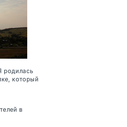
 Я родилась
лке, который
телей в