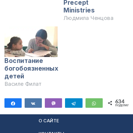
Precept
Ministries
Людмила Ченцова
Воспитание
богобоязненных
детей
Василе Филат
634
Поделиться
Поделиться
Vibe
Telegram
WhatsApp
ПОДЕЛИЛИС
634
О САЙТЕ