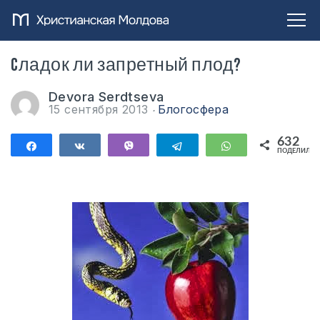
Cладок ли запретный плод?
Devora Serdtseva
15 сентября 2013
Блогосфера
632
Поделиться
Поделиться
Vibe
Telegram
WhatsApp
ПОДЕЛИЛИС
632