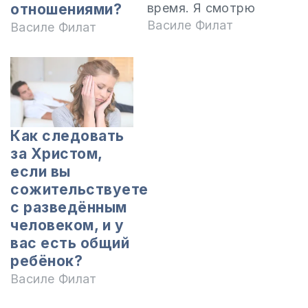
время. Я смотрю
отношениями?
передачу
Василе Филат
Василе Филат
«Adevărul despre
adevăr» («Истина
об истине»), и там
вы говорили об
искусственном
оплодотворении и
Как следовать
о том, что
за Христом,
убийство
если вы
эмбрионов — это
сожительствуете
преступление. У
с разведённым
нас с мужем есть
человеком, и у
сын, которому
вас есть общий
полтора года, но
ребёнок?
это моя вторая
Василе Филат
беременность. В
первый…