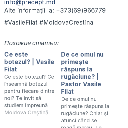
info@precept.md
Alte informații la: +373(69)966779
#VasileFilat #MoldovaCrestina
Похожие статьи:
Ce este
De ce omul nu
botezul? | Vasile
primește
Filat
răspuns la
rugăciune? |
Ce este botezul? Ce
Pastor Vasile
înseamnă botezul
pentru fiecare dintre
Filat
noi? Te invit să
De ce omul nu
studiem împreună
primește răspuns la
cartea 2 Samuel și 1
Moldova Creștină
rugăciune? Chiar și
Cronici. Studiul
atunci când se
acesta îl predau
roagă mereu. Te