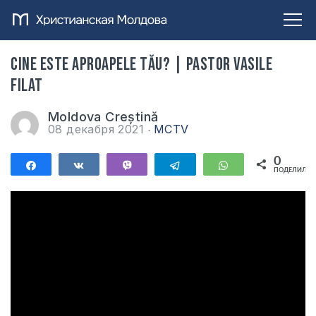
Cine este aproapele tău? | Pastor Vasile
Filat
Moldova Creștină
08 декабря 2021
MCTV
0
Поделиться
Поделиться
Vibe
Telegram
WhatsApp
ПОДЕЛИЛИС