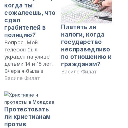
когда ты
сожалеешь, что
сдал
Платить ли
грабителей в
налоги, когда
полицию?
государство
Вопрос: Мой
несправедливо
телефон был
по отношению к
украден на улице
гражданам?
детьми 14 и 15 лет.
Вчера я была в
Василе Филат
полиции,
Василе Филат
распознала их и
телефон был
возвращен. С
момента, когда я
Протестовать
сообщила, что это
ли христианам
он, я заплакала и
против