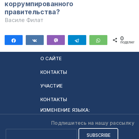
чувство жалости
коррумпированного
заполнило мою
правительства?
душу и разум. 14-
Василе Филат
летний парнишка
имел выражение
виноватого лица и
0
Поделиться
Поделиться
Vibe
Telegram
WhatsApp
ПОДЕЛИЛИС
сожаления. С…
О САЙТЕ
КОНТАКТЫ
УЧАСТИЕ
КОНТАКТЫ
ИЗМЕНЕНИЕ ЯЗЫКА:
Подпишитесь на нашу рассылку