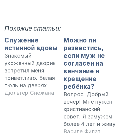
Похожие статьи:
Служение
Можно ли
истинной вдовы
развестись,
если муж не
Знакомый
согласен на
ухоженный дворик
встретил меня
венчание и
приветливо. Белая
крещение
тюль на дверях
ребёнка?
весело
Дюльгер Снежана
Вопрос: Добрый
развевалась на
вечер! Мне нужен
ветру, словно
христианский
приглашая
совет. Я замужем
прохожих войти в
более 4 лет и живу
гостеприимный
в Испании. Я —
Василе Филат