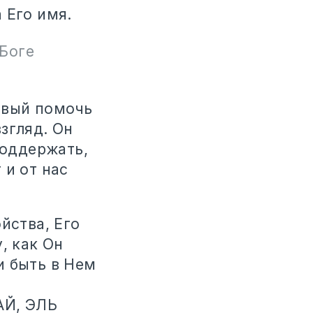
 Его имя.
 Боге
овый помочь
згляд. Он
поддержать,
 и от нас
йства, Его
, как Он
и быть в Нем
АЙ, ЭЛЬ