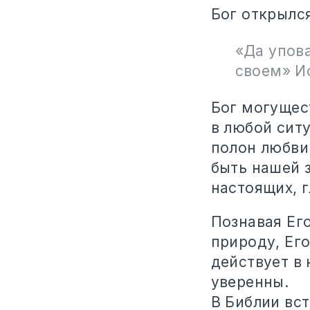
Бог открылс
«Да упова
своем» Ис
Бог могущес
в любой сит
полон любви 
быть нашей з
настоящих, 
Познавая Его
природу, Его
действует в
уверенны.
В Библии вс