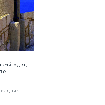
орый ждет,
сто
аведник