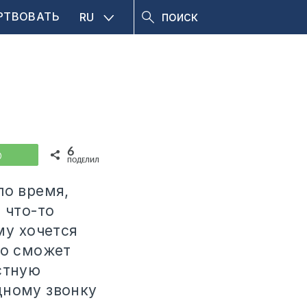
РТВОВАТЬ
RU
6
WhatsApp
ПОДЕЛИЛИСЬ
ло время,
 что-то
му хочется
то сможет
стную
дному звонку