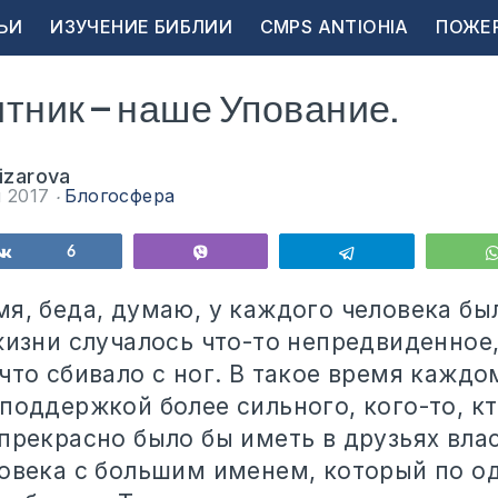
ЬИ
ИЗУЧЕНИЕ БИБЛИИ
CMPS ANTIOHIA
ПОЖЕ
тник — наше Упование.
lizarova
я 2017
Блогосфера
ься
Поделиться
6
Vibe
Telegram
я, беда, думаю, у каждого человека бы
жизни случалось что-то непредвиденное,
что сбивало с ног. В такое время каждо
 поддержкой более сильного, кого-то, к
 прекрасно было бы иметь в друзьях вла
ловека с большим именем, который по о