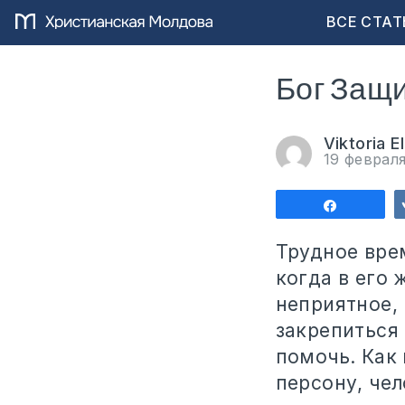
ВСЕ СТАТ
Бог Защи
Viktoria E
19 феврал
Поделит
Трудное врем
когда в его 
неприятное, 
закрепиться
помочь. Как
персону, че