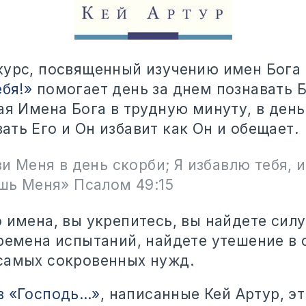
курс, посвященный изучению имен Бога
ебя!»
помогает день за днем познавать 
ая Имена Бога в трудную минуту, в ден
ть Его и Он избавит как Он и обещает.
и Меня в день скорби; Я избавлю тебя, и
шь Меня» Псалом 49:15
 имена, вы укрепитесь, вы найдете силу
времена испытаний, найдете утешение в 
самых сокровенных нужд.
в «Господь…»
, написанные Кей Артур, э