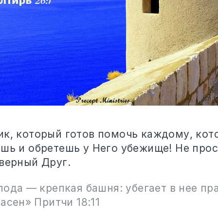
ик, который готов помочь каждому, кот
ешь и обретешь у Него убежище! Не про
 верный Друг.
ода — крепкая башня: убегает в нее пр
асен» Притчи 18:11