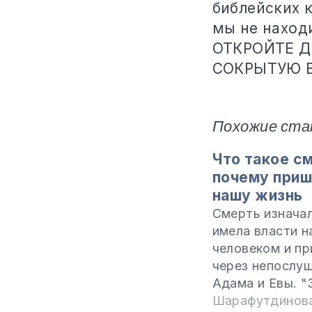
библейских 
мы не наход
ОТКРОЙТЕ Д
СОКРЫТУЮ В
Похожие ста
Что такое с
почему приш
нашу жизнь
Смерть изначал
имела власти н
человеком и п
через непослу
Адама и Евы. "
хитрее всех зв
Шарафутдинова