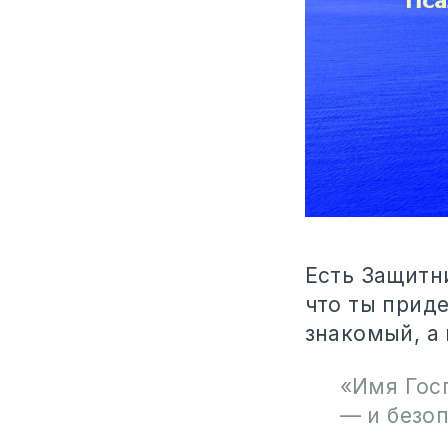
Есть Защитн
что ты прид
знакомый, а
«Имя Госп
— и безоп