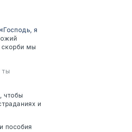
«Господь, я
Божий
ь скорби мы
 ты
, чтобы
страданиях и
ти пособия