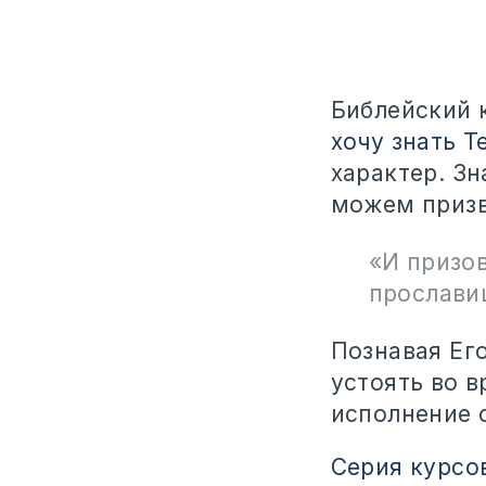
Библейский 
хочу знать Т
характер. Зн
можем призва
«И призов
прослави
Познавая Его
устоять во 
исполнение 
Серия курсо