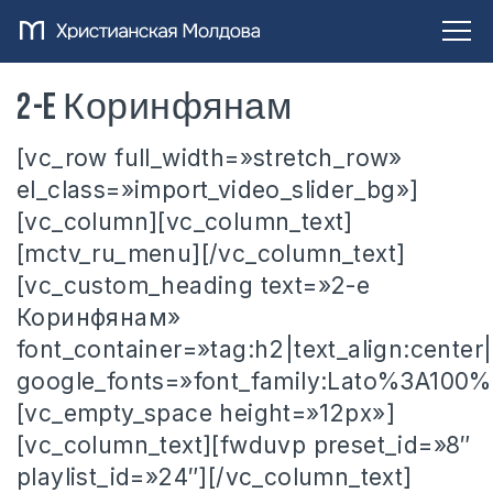
2-e Коринфянам
[vc_row full_width=»stretch_row»
el_class=»import_video_slider_bg»]
[vc_column][vc_column_text]
[mctv_ru_menu][/vc_column_text]
[vc_custom_heading text=»2-e
Коринфянам»
font_container=»tag:h2|text_align:center|
google_fonts=»font_family:Lato%3A10
[vc_empty_space height=»12px»]
[vc_column_text][fwduvp preset_id=»8″
playlist_id=»24″][/vc_column_text]