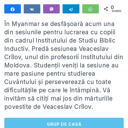
0
Share
Share
Vibe
Telegram
WhatsApp
SHARES
În Myanmar se desfășoară acum una
din sesiunile pentru lucrarea cu copiii
din cadrul Institutului de Studiu Biblic
Inductiv. Predă sesiunea Veaceslav
Crîlov, unul din profesorii Institutului din
Moldova. Studenții veniți la sesiune au
mare pasiune pentru studierea
Cuvântului și perseverează cu toate
dificultățile pe care le întâmpină. Vă
invităm să citiți mai jos din mărturiile
povestite de Veaceslav Crîlov.
GRUP DE CASĂ