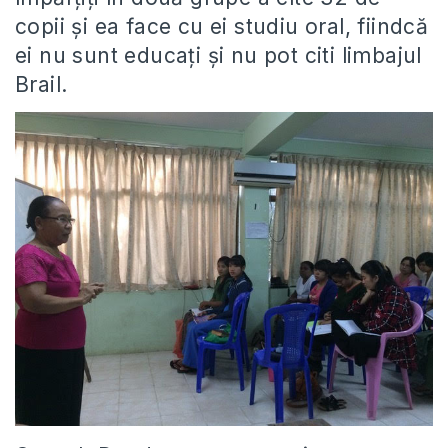
copii și ea face cu ei studiu oral, fiindcă
ei nu sunt educați și nu pot citi limbajul
Brail.