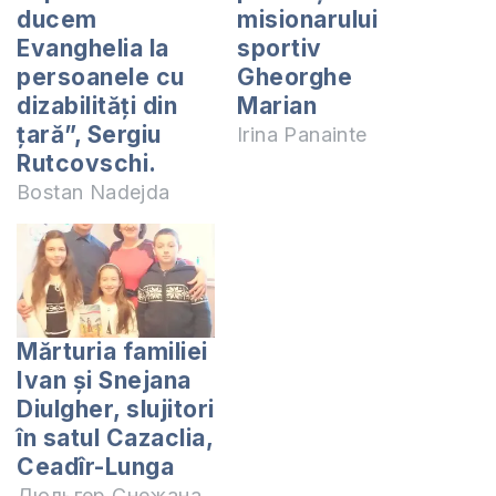
ducem
misionarului
Evanghelia la
sportiv
persoanele cu
Gheorghe
dizabilități din
Marian
țară”, Sergiu
Irina Panainte
Rutcovschi.
Bostan Nadejda
Mărturia familiei
Ivan și Snejana
Diulgher, slujitori
în satul Cazaclia,
Ceadîr-Lunga
Дюльгер Снежана