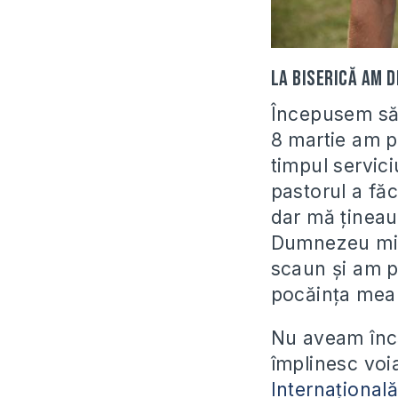
La biserică am d
Începusem să 
8 martie am pl
timpul servici
pastorul a fă
dar mă țineau 
Dumnezeu mi-a
scaun și am pl
pocăința mea 
Nu aveam încă
împlinesc voi
Internațional