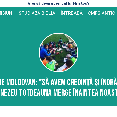
Vrei să devii ucenicul lui Hristos?
ISIUNI
STUDIAZĂ BIBLIA
ÎNTREABĂ
CMPS ANTIO
e Moldovan: ”Să avem credință și îndr
nezeu totdeauna merge înaintea noas