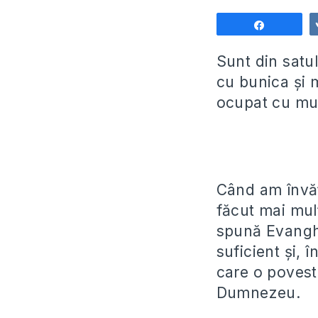
Share
Sunt din satul
cu bunica și 
ocupat cu mul
Când am învăț
făcut mai mulț
spună Evanghe
suficient și, 
care o poveste
Dumnezeu.