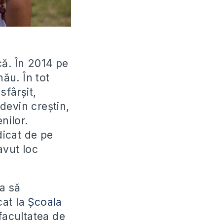
că. În 2014 pe
nău. În tot
sfârșit,
devin creștin,
nilor.
icat de pe
avut loc
a să
cat la
Școala
facultatea de