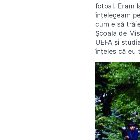
fotbal. Eram l
înțelegeam pe
cum e să trăie
Școala de Mis
UEFA și studi
înțeles că eu