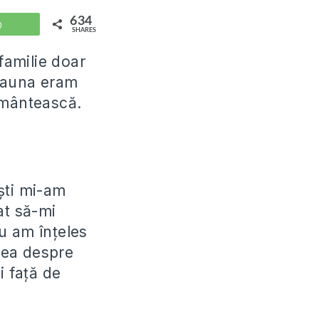
634
WhatsApp
SHARES
familie doar
deauna eram
ământească.
ști mi-am
cat să-mi
u am înțeles
 cea despre
i față de