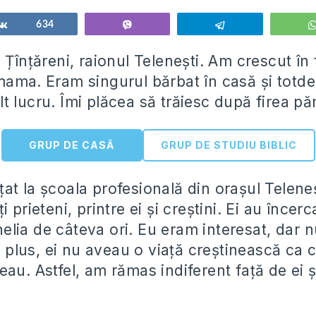
Share
634
Vibe
Telegram
 Țînțăreni, raionul Telenești. Am crescut în 
mama. Eram singurul bărbat în casă și tot
t lucru. Îmi plăcea să trăiesc după firea p
GRUP DE CASĂ
GRUP DE STUDIU BIBLIC
at la școala profesională din orașul Telene
i prieteni, printre ei și creștini. Ei au încer
lia de câteva ori. Eu eram interesat, dar n
în plus, ei nu aveau o viață creștinească ca
au. Astfel, am rămas indiferent față de ei ș