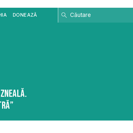
HIA
DONEAZĂ
ăzneală.
tră”