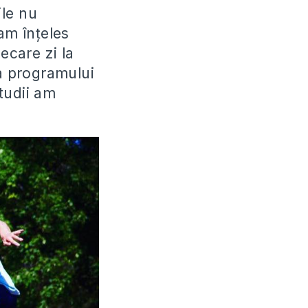
ile nu
am înțeles
ecare zi la
a programului
tudii am