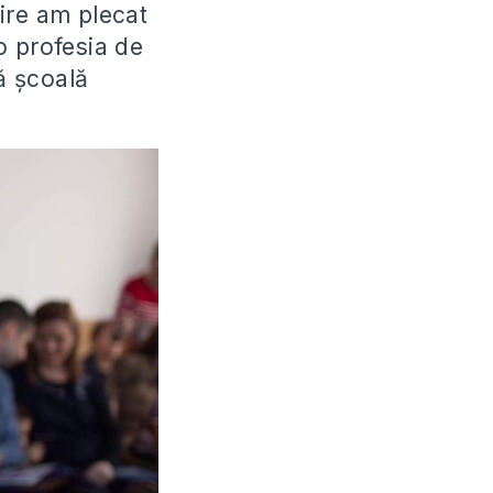
ire am plecat
o profesia de
tă școală