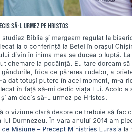
ecis să-L urmez pe Hristos
studiez Biblia și mergeam regulat la biseri
ecat la o conferință la Betel în orașul Chiși
ului divin în inima mea se ducea o luptă. La 
cut chemare la pocăință. Eu tare doream să 
gândurile, frica de părerea rudelor, a priete
 dat totuși putere în acel moment, m-a rid
ecat în față să-mi dedic viața Lui. Acolo a 
și am decis să-L urmez pe Hristos.
 o viziune clară despre ce trebuie să fac c
a lui Dumnezeu. În vara anului 2014 am ple
ă de Misiune – Precept Ministries Eurasia
la 