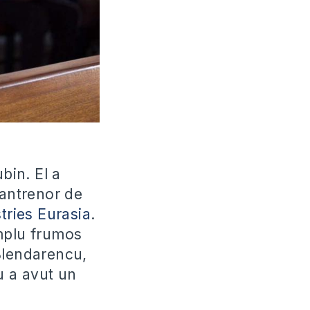
bin. El a
 antrenor de
tries Eurasia
.
emplu frumos
Blendarencu,
u a avut un