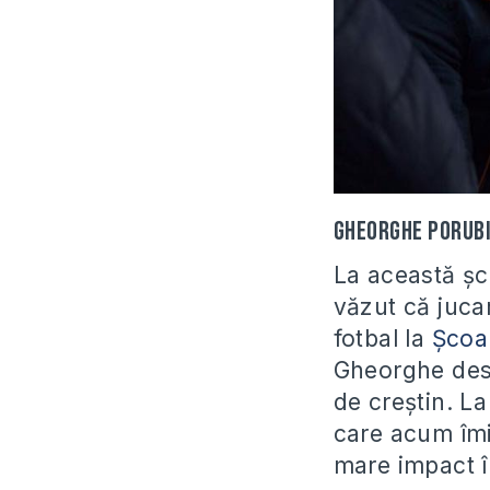
Gheorghe Porubi
La această șc
văzut că juca
fotbal la
Școal
Gheorghe des 
de creștin. L
care acum îmi
mare impact î