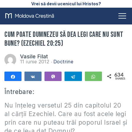
Vrei să devii ucenicul lui Hristos?
Cum poate Dumnezeu să dea legi care nu sunt
bune? (Ezechiel 20:25)
Vasile Filat
11 iunie 2012
Doctrine
634
Share
Share
Vibe
Telegram
WhatsApp
SHARES
634
Întrebare:
Nu înțeleg versetul 25 din capitolul 20
al cărții Ezechiel. Care au fost acele legi
prin care nu puteau trăi poporul Israel și
de ce le-a dat Domnul?