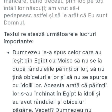
mâncare, când treceau prin foc pe toţi
întâii lor născuţi; am vrut să-i
pedepsesc astfel şi să le arăt că Eu sunt
Domnul.
Textul relatează următoarele lucruri
importante:
Dumnezeu le-a spus celor care au
ieșit din Egipt cu Moise să nu se ia
după rânduielile părinților lor, să nu
țină obiceiurile lor și să nu se spurce
cu idolii lor. Aceasta arată că părinții
lor s-au închinat în Egipt la idoli și
au avut rânduieli și obiceiuri
păgâne. Vedeți? Dumnezeu nu