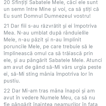
20 Sfinţiţi Sabatele Mele, căci ele sunt
un semn între Mine şi voi, ca să ştiţi că
Eu sunt Domnul Dumnezeul vostru!
21 Dar fiii s-au răzvrătit şi ei împotriva
Mea. N-au umblat după rânduielile
Mele, n-au păzit şi n-au împlinit
poruncile Mele, pe care trebuie să le
împlinească omul ca să trăiască prin
ele, şi au pângărit Sabatele Mele. Atunci
am avut de gând să-Mi vărs urgia peste
ei, să-Mi sting mânia împotriva lor în
pustiu.
22 Dar Mi-am tras mâna înapoi şi am
avut în vedere Numele Meu, ca să nu
fie pângărit înaintea neamurilor în faţa