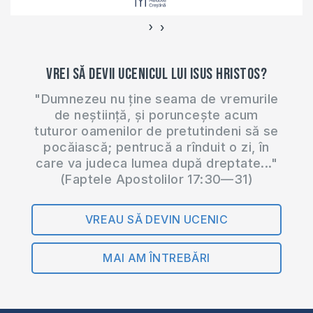
Dumnezeu? De ce…
›
‹
Vrei să devii ucenicul lui Isus Hristos?
"Dumnezeu nu ține seama de vremurile
de neștiință, și poruncește acum
tuturor oamenilor de pretutindeni să se
pocăiască; pentrucă a rînduit o zi, în
care va judeca lumea după dreptate..."
(Faptele Apostolilor 17:30—31)
VREAU SĂ DEVIN UCENIC
MAI AM ÎNTREBĂRI