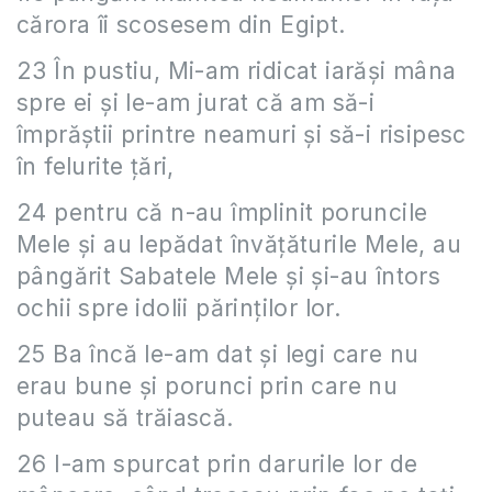
cărora îi scosesem din Egipt.
23 În pustiu, Mi-am ridicat iarăşi mâna
spre ei şi le-am jurat că am să-i
împrăştii printre neamuri şi să-i risipesc
în felurite ţări,
24 pentru că n-au împlinit poruncile
Mele şi au lepădat învăţăturile Mele, au
pângărit Sabatele Mele şi şi-au întors
ochii spre idolii părinţilor lor.
25 Ba încă le-am dat şi legi care nu
erau bune şi porunci prin care nu
puteau să trăiască.
26 I-am spurcat prin darurile lor de