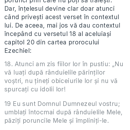
porunci prin care nu poți să trăiești.
Dar, înțelesul devine clar doar atunci
când privești acest verset în contextul
lui. De aceea, mai jos vă dau contextul
începând cu versetul 18 al aceluiași
capitol 20 din cartea prorocului
Ezechiel:
18. Atunci am zis fiilor lor în pustiu: „Nu
vă luaţi după rânduielile părinţilor
voştri, nu ţineţi obiceiurile lor şi nu vă
spurcaţi cu idolii lor!
19 Eu sunt Domnul Dumnezeul vostru;
umblaţi întocmai după rânduielile Mele,
păziţi poruncile Mele şi împliniţi-le.