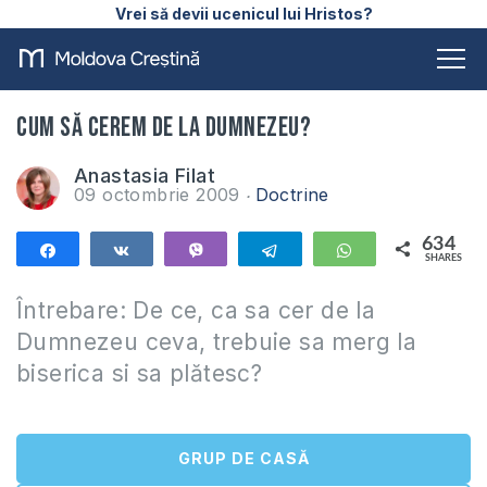
Vrei să devii ucenicul lui Hristos?
Cum să cerem de la Dumnezeu?
Anastasia Filat
09 octombrie 2009
Doctrine
634
Share
Share
Vibe
Telegram
WhatsApp
SHARES
634
Întrebare: De ce, ca sa cer de la
Dumnezeu ceva, trebuie sa merg la
biserica si sa plătesc?
GRUP DE CASĂ