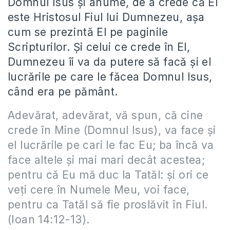
Domnul Isus şi anume, de a crede că El
este Hristosul Fiul lui Dumnezeu, aşa
cum se prezintă El pe paginile
Scripturilor. Şi celui ce crede în El,
Dumnezeu îi va da putere să facă şi el
lucrările pe care le făcea Domnul Isus,
când era pe pământ.
Adevărat, adevărat, vă spun, că cine
crede în Mine (Domnul Isus), va face şi
el lucrările pe cari le fac Eu; ba încă va
face altele şi mai mari decât acestea;
pentru că Eu mă duc la Tatăl: şi ori ce
veţi cere în Numele Meu, voi face,
pentru ca Tatăl să fie proslăvit în Fiul.
(Ioan 14:12-13).