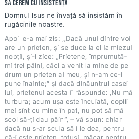
Să cerem cu insistenţă
Domnul Isus ne învaţă să insistăm în
rugăcinile noastre.
Apoi le-a mai zis: ,,Dacă unul dintre voi
are un prieten, şi se duce la el la miezul
nopţii, şi-i zice: „Prietene, împrumută-
mi trei pâini, căci a venit la mine de pe
drum un prieten al meu, şi n-am ce-i
pune înainte;” şi dacă dinăuntrul casei
lui, prietenul acesta îi răspunde: ,Nu mă
turbura; acum uşa este încuiată, copiii
mei sînt cu mine în pat, nu pot să mă
scol să-ţi dau pâin”, – vă spun: chiar
dacă nu s-ar scula să i le dea, pentru
că-i este prieten, totuşi, măcar pentru