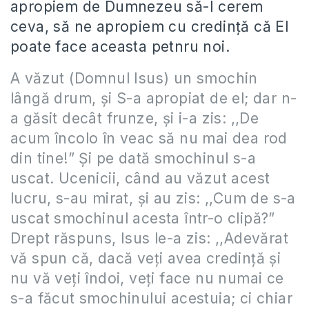
apropiem de Dumnezeu să-I cerem
ceva, să ne apropiem cu credinţă că El
poate face aceasta petnru noi.
A văzut (Domnul Isus) un smochin
lângă drum, şi S-a apropiat de el; dar n-
a găsit decât frunze, şi i-a zis: ,,De
acum încolo în veac să nu mai dea rod
din tine!” Şi pe dată smochinul s-a
uscat. Ucenicii, când au văzut acest
lucru, s-au mirat, şi au zis: ,,Cum de s-a
uscat smochinul acesta într-o clipă?”
Drept răspuns, Isus le-a zis: ,,Adevărat
vă spun că, dacă veţi avea credinţă şi
nu vă veţi îndoi, veţi face nu numai ce
s-a făcut smochinului acestuia; ci chiar