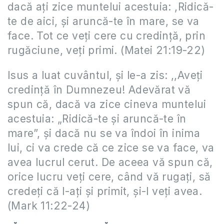
dacă aţi zice muntelui acestuia: ,Ridică-
te de aici, şi aruncă-te în mare, se va
face. Tot ce veţi cere cu credinţă, prin
rugăciune, veţi primi. (Matei 21:19-22)
Isus a luat cuvântul, şi le-a zis: ,,Aveţi
credinţă în Dumnezeu! Adevărat vă
spun că, dacă va zice cineva muntelui
acestuia: „Ridică-te şi aruncă-te în
mare”, şi dacă nu se va îndoi în inima
lui, ci va crede că ce zice se va face, va
avea lucrul cerut. De aceea vă spun că,
orice lucru veţi cere, când vă rugaţi, să
credeţi că l-aţi şi primit, şi-l veţi avea.
(Mark 11:22-24)