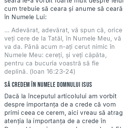
seară le-a vorbit foarte mult despre felul
cum trebuie să ceara şi anume să ceară
în Numele Lui:
… Adevărat, adevărat, vă spun că, orice
veţi cere de la Tatăl, în Numele Meu, vă
va da. Până acum n-aţi cerut nimic în
Numele Meu: cereţi, şi veţi căpăta,
pentru ca bucuria voastră să fie
deplină. (Ioan 16:23-24)
Să credem în Numele Domnului Isus
Dacă la începutul articolului am vorbit
despre importanţa de a crede că vom
primi ceea ce cerem, aici vreau să atrag
atenţia la importanţa de a crede în