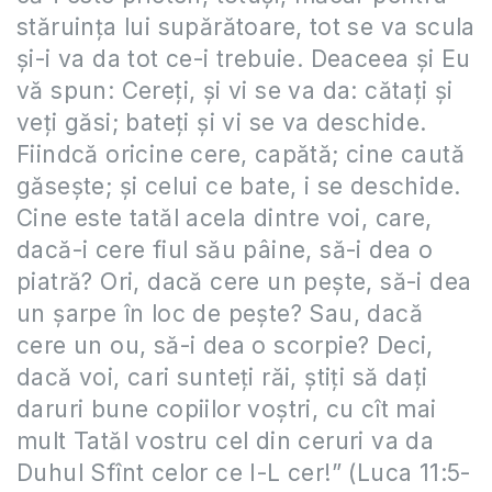
stăruinţa lui supărătoare, tot se va scula
şi-i va da tot ce-i trebuie. Deaceea şi Eu
vă spun: Cereţi, şi vi se va da: cătaţi şi
veţi găsi; bateţi şi vi se va deschide.
Fiindcă oricine cere, capătă; cine caută
găseşte; şi celui ce bate, i se deschide.
Cine este tatăl acela dintre voi, care,
dacă-i cere fiul său pâine, să-i dea o
piatră? Ori, dacă cere un peşte, să-i dea
un şarpe în loc de peşte? Sau, dacă
cere un ou, să-i dea o scorpie? Deci,
dacă voi, cari sunteţi răi, ştiţi să daţi
daruri bune copiilor voştri, cu cît mai
mult Tatăl vostru cel din ceruri va da
Duhul Sfînt celor ce I-L cer!” (Luca 11:5-