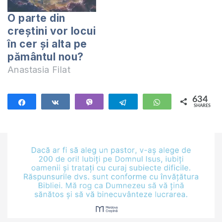
O parte din
creștini vor locui
în cer și alta pe
pământul nou?
Anastasia Filat
634
Share
Share
Vibe
Telegram
WhatsApp
SHARES
634