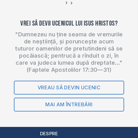
›
‹
Vrei să devii ucenicul lui Isus Hristos?
"Dumnezeu nu ține seama de vremurile
de neștiință, și poruncește acum
tuturor oamenilor de pretutindeni să se
pocăiască; pentrucă a rînduit o zi, în
care va judeca lumea după dreptate..."
(Faptele Apostolilor 17:30—31)
VREAU SĂ DEVIN UCENIC
MAI AM ÎNTREBĂRI
DESPRE