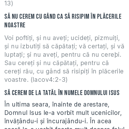
13)
Să nu cerem cu gând ca să risipim în plăcerile
noastre
Voi poftiţi, şi nu aveţi; ucideţi, pizmuiţi,
şi nu izbutiţi să căpătaţi; vă certaţi, şi vă
luptaţi; şi nu aveţi, pentru că nu cereþi.
Sau cereţi şi nu căpătaţi, pentru că
cereţi rău, cu gând să risipiţi în plăcerile
voastre. (Iacov4:2-3)
Să cerem de la Tatăl în Numele Domnului Isus
În ultima seara, înainte de arestare,
Domnul Isus le-a vorbit mult ucenicilor,
învăţându-i şi încurajându-i. În acea