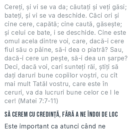
Cereţi, şi vi se va da; căutaţi şi veţi găsi;
bateţi, şi vi se va deschide. Căci ori şi
cine cere, capătă; cine caută, găseşte;
şi celui ce bate, i se deschide. Cine este
omul acela dintre voi, care, dacă-i cere
fiul său o pâine, să-i dea o piatrã? Sau,
dacă-i cere un peşte, să-i dea un şarpe?
Deci, dacă voi, cari sunteţi răi, ştiţi să
daţi daruri bune copiilor voştri, cu cît
mai mult Tatăl vostru, care este în
ceruri, va da lucruri bune celor ce I le
cer! (Matei 7:7-11)
Să cerem cu credinţă, fără a ne îndoi de loc
Este important ca atunci când ne