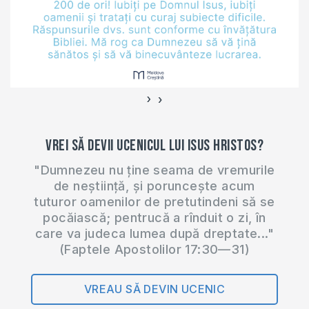
cu pricina. Dr. King
subliniază că
fragmentul de…
›
‹
Vrei să devii ucenicul lui Isus Hristos?
"Dumnezeu nu ține seama de vremurile
de neștiință, și poruncește acum
tuturor oamenilor de pretutindeni să se
pocăiască; pentrucă a rînduit o zi, în
care va judeca lumea după dreptate..."
(Faptele Apostolilor 17:30—31)
VREAU SĂ DEVIN UCENIC