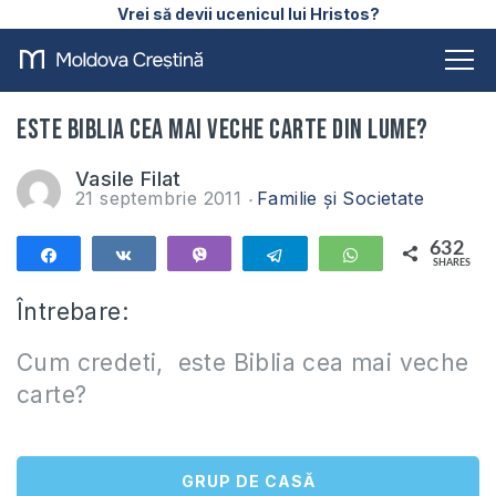
Vrei să devii ucenicul lui Hristos?
Este Biblia cea mai veche carte din lume?
Vasile Filat
21 septembrie 2011
Familie și Societate
632
Share
Share
Vibe
Telegram
WhatsApp
SHARES
632
Întrebare:
Cum credeti, este Biblia cea mai veche
carte?
GRUP DE CASĂ