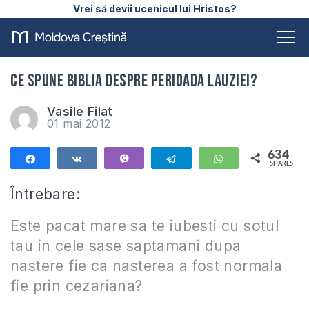
Vrei să devii ucenicul lui Hristos?
Ce spune Biblia despre perioada lauziei?
Vasile Filat
01 mai 2012
634
Share
Share
Vibe
Telegram
WhatsApp
SHARES
634
Întrebare:
Este pacat mare sa te iubesti cu sotul
tau in cele sase saptamani dupa
nastere fie ca nasterea a fost normala
fie prin cezariana?