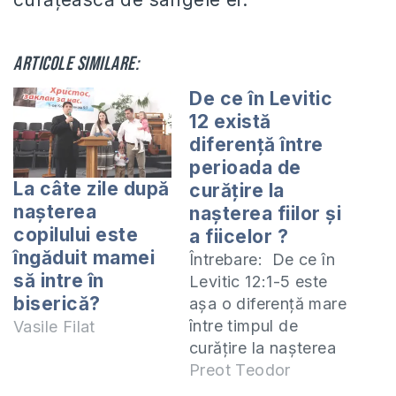
Articole similare:
De ce în Levitic
12 există
diferenţă între
perioada de
La câte zile după
curăţire la
nașterea
naşterea fiilor şi
copilului este
a fiicelor ?
îngăduit mamei
Întrebare: De ce în
să intre în
Levitic 12:1-5 este
biserică?
aşa o diferență mare
între timpul de
Vasile Filat
curăţire la nașterea
fiilor și a fiicelor?
Preot Teodor
Să dăm citire