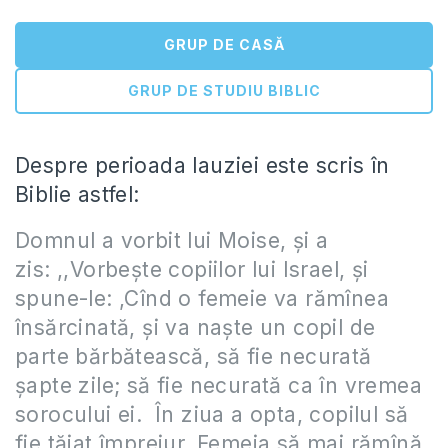
GRUP DE CASĂ
GRUP DE STUDIU BIBLIC
Despre perioada lauziei este scris în
Biblie astfel:
Domnul a vorbit lui Moise, şi a
zis: ,,Vorbeşte copiilor lui Israel, şi
spune-le: ,Cînd o femeie va rămînea
însărcinată, şi va naşte un copil de
parte bărbătească, să fie necurată
şapte zile; să fie necurată ca în vremea
sorocului ei. În ziua a opta, copilul să
fie tăiat împrejur. Femeia să mai rămînă