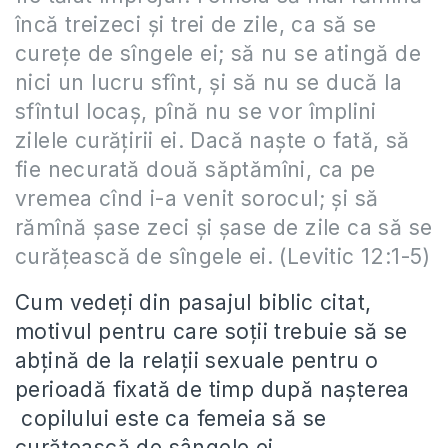
încă treizeci şi trei de zile, ca să se
cureţe de sîngele ei; să nu se atingă de
nici un lucru sfînt, şi să nu se ducă la
sfîntul locaş, pînă nu se vor împlini
zilele curăţirii ei. Dacă naşte o fată, să
fie necurată două săptămîni, ca pe
vremea cînd i-a venit sorocul; şi să
rămînă şase zeci şi şase de zile ca să se
curăţească de sîngele ei. (Levitic 12:1-5)
Cum vedeți din pasajul biblic citat,
motivul pentru care soții trebuie să se
abțină de la relații sexuale pentru o
perioadă fixată de timp după nașterea
copilului este ca femeia să se
curățească de sângele ei.