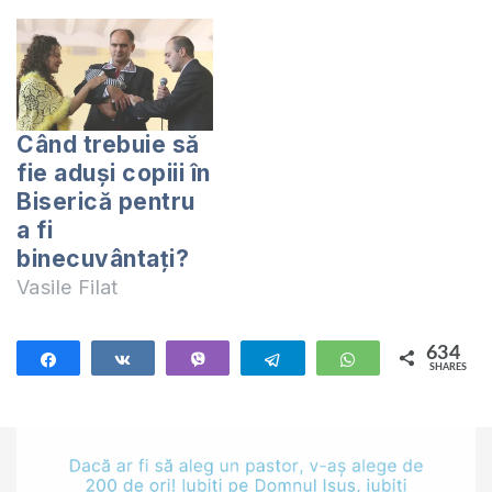
întregului text: 1
Domnul a vorbit lui
Moise şi a zis: 2
„Vorbeşte copiilor lui
Israel şi spune-le:
Când trebuie să
„Când o femeie va
fie aduşi copiii în
rămâne însărcinată
Biserică pentru
şi va…
a fi
binecuvântaţi?
Vasile Filat
634
Share
Share
Vibe
Telegram
WhatsApp
SHARES
634