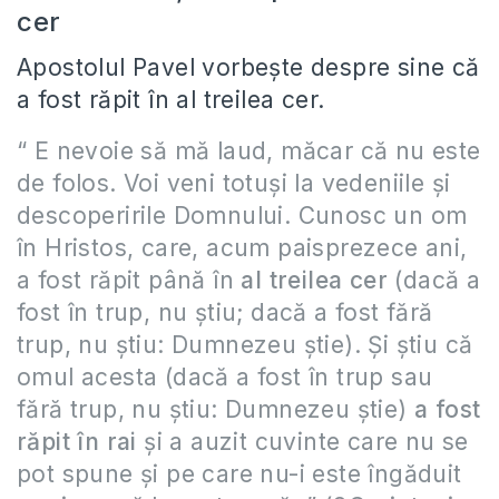
cer
Apostolul Pavel vorbeşte despre sine că
a fost răpit în al treilea cer.
“ E nevoie să mă laud, măcar că nu este
de folos. Voi veni totuşi la vedeniile şi
descoperirile Domnului. Cunosc un om
în Hristos, care, acum paisprezece ani,
a fost răpit până în
al treilea cer
(dacă a
fost în trup, nu ştiu; dacă a fost fără
trup, nu ştiu: Dumnezeu ştie). Şi ştiu că
omul acesta (dacă a fost în trup sau
fără trup, nu ştiu: Dumnezeu ştie)
a fost
răpit în rai
şi a auzit cuvinte care nu se
pot spune şi pe care nu-i este îngăduit