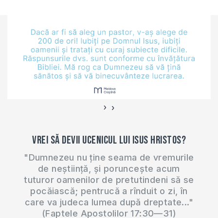
cred oamenii? Cum,
spre exemplu, ei
(oamenii de ştiinţă)
spun că munţii s-au
format în urma
mişcării plăcilor sau
în…
›
‹
Vrei să devii ucenicul lui Isus Hristos?
"Dumnezeu nu ține seama de vremurile
de neștiință, și poruncește acum
tuturor oamenilor de pretutindeni să se
pocăiască; pentrucă a rînduit o zi, în
care va judeca lumea după dreptate..."
(Faptele Apostolilor 17:30—31)