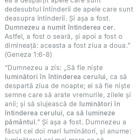
ea a despărţit apele care sunt
dedesubtul întinderii de apele care sunt
deasupra întinderii. Şi aşa a fost.
Dumnezeu a numit întinderea cer
.
Astfel, a fost o seară, şi apoi a fost o
dimineaţă: aceasta a fost ziua a doua.”
(Geneza 1:6-8)
“Dumnezeu a zis: „Să fie nişte
luminători în întinderea cerului
, ca să
despartă ziua de noapte; ei să fie nişte
semne care să arate vremurile, zilele şi
anii; şi să slujească de
luminători în
întinderea cerului, ca să lumineze
pământul
.” Şi aşa a fost. Dumnezeu a
făcut cei doi mari luminători, şi anume: