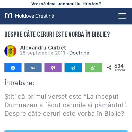
Vrei să devii ucenicul lui Hristos?
Despre câte ceruri este vorba în Biblie?
Alexandru Curbet
28 septembrie 2011
Doctrine
634
Share
Share
Vibe
Telegram
WhatsApp
SHARES
634
Întrebare:
Ştiţi că primul verset este “La început
Dumnezeu a făcut cerurile şi pământul”.
Despre câte ceruri este vorba în Biblie?