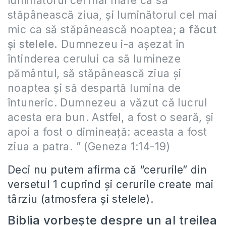
luminătorul cel mai mare ca să
stăpânească ziua, şi luminătorul cel mai
mic ca să stăpânească noaptea;
a făcut
şi stelele.
Dumnezeu i-a aşezat în
întinderea cerului ca să lumineze
pământul, să stăpânească ziua şi
noaptea şi să despartă lumina de
întuneric. Dumnezeu a văzut că lucrul
acesta era bun. Astfel, a fost o seară, şi
apoi a fost o dimineaţă: aceasta a fost
ziua a patra. ” (Geneza 1:14-19)
Deci nu putem afirma că “cerurile” din
versetul 1 cuprind şi cerurile create mai
târziu (atmosfera şi stelele).
Biblia vorbeşte despre un al treilea