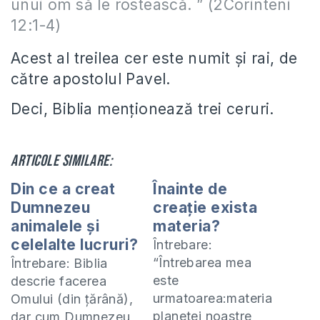
unui om să le rostească. ” (2Corinteni
12:1-4)
Acest al treilea cer este numit şi rai, de
către apostolul Pavel.
Deci, Biblia menţionează trei ceruri.
Articole similare:
Din ce a creat
Înainte de
Dumnezeu
creaţie exista
animalele şi
materia?
celelalte lucruri?
Întrebare:
“Întrebarea mea
Întrebare: Biblia
este
descrie facerea
urmatoarea:materia
Omului (din ţărână),
planetei noastre
dar cum Dumnezeu