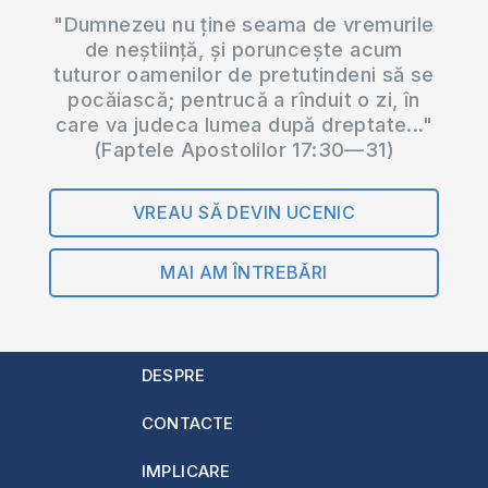
"Dumnezeu nu ține seama de vremurile
de neștiință, și poruncește acum
tuturor oamenilor de pretutindeni să se
pocăiască; pentrucă a rînduit o zi, în
care va judeca lumea după dreptate..."
(Faptele Apostolilor 17:30—31)
VREAU SĂ DEVIN UCENIC
MAI AM ÎNTREBĂRI
DESPRE
CONTACTE
IMPLICARE